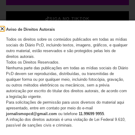
SIGA NO TIKTOK
Aviso de Direitos Autorais
Todos os direitos sobre os conteúdos publicados em todas as mídias
DESTAQUES
sociais do Diário PcD, incluindo textos, imagens, gráficos, e qualquer
outro material, estão reservados e são protegidos pelas leis de
direitos autorais.
ANAPcD divulga resposta ao
Todos os Direitos Reservados.
Estadão que chamou
Nenhuma parte das publicações em todas as mídias sociais do Diário
decisão do STF de
PcD devem ser reproduzidas, distribuídas, ou transmitidas de
‘populismo judiciário’
qualquer forma ou por qualquer meio, incluindo fotocópia, gravação,
ou outros métodos eletrônicos ou mecânicos, sem a prévia
autorização por escrito do titular dos direitos autorais, de acordo com
05/08/2026
a legislação vigente.
Para solicitações de permissão para usos diversos do material aqui
apresentado, entre em contato por meio do e-mail
jornalismopcd@gmail.com
ou telefone
11.99699 9955
.
Classificar a deficiência por
A infração dos direitos autorais é uma violação de Lei Federal 9.610,
grau é incompatível com a
passível de sanções civis e criminais.
Constituição, avaliam