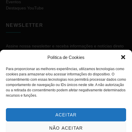
Eventos
Destaques YouTube
NEWSLETTER
Assine nossa newsletter e receba informações e notícias direto
no seu e-mail.
Política de Cookies
Para proporcionar as melhores experiências, utilizamos tecnologias como
cookies para armazenar e/ou acessar informações do dispositivo. O
consentimento com essas tecnologias nos permitirá processar dados como
comportamento de navegação ou IDs únicos neste site. A não autorização
ou a retirada do consentimento podem afetar negativamente determinados
ASSINAR
recursos e funções.
ACEITAR
NÃO ACEITAR
Copyright © 2026. Diário PcD. Todos os direitos reservados.