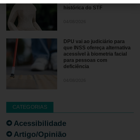
especialistas após decisão
histórica do STF
04/08/2026
DPU vai ao judiciário para
que INSS ofereça alternativa
acessível à biometria facial
para pessoas com
deficiência
04/08/2026
CATEGORIAS
Acessibilidade
Artigo/Opinião