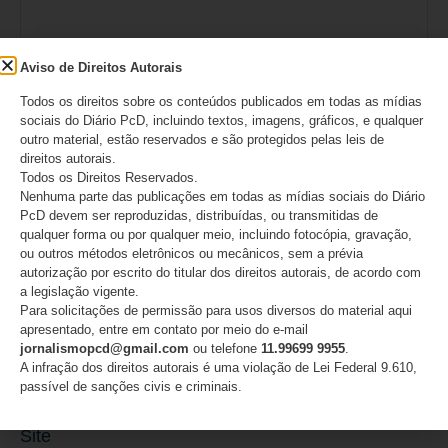
Aviso de Direitos Autorais
Todos os direitos sobre os conteúdos publicados em todas as mídias
sociais do Diário PcD, incluindo textos, imagens, gráficos, e qualquer
outro material, estão reservados e são protegidos pelas leis de
direitos autorais.
Todos os Direitos Reservados.
Nenhuma parte das publicações em todas as mídias sociais do Diário
PcD devem ser reproduzidas, distribuídas, ou transmitidas de
Nome
*
qualquer forma ou por qualquer meio, incluindo fotocópia, gravação,
ou outros métodos eletrônicos ou mecânicos, sem a prévia
autorização por escrito do titular dos direitos autorais, de acordo com
a legislação vigente.
Para solicitações de permissão para usos diversos do material aqui
E-mail
*
apresentado, entre em contato por meio do e-mail
jornalismopcd@gmail.com
ou telefone
11.99699 9955
.
A infração dos direitos autorais é uma violação de Lei Federal 9.610,
passível de sanções civis e criminais.
Site