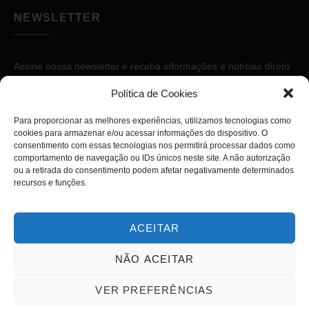
NEWSLETTER
Assine nossa newsletter e receba informações e notícias direto
no seu e-mail.
Política de Cookies
Para proporcionar as melhores experiências, utilizamos tecnologias como
cookies para armazenar e/ou acessar informações do dispositivo. O
consentimento com essas tecnologias nos permitirá processar dados como
comportamento de navegação ou IDs únicos neste site. A não autorização
ou a retirada do consentimento podem afetar negativamente determinados
ASSINAR
recursos e funções.
ACEITAR
NÃO ACEITAR
Copyright © 2026. Diário PcD. Todos os direitos reservados.
VER PREFERÊNCIAS