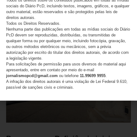
Todos os direitos sobre os conteúdos publicados em todas as mídias
sociais do Diário PcD, incluindo textos, imagens, gráficos, e qualquer
Especialistas anunciam software que mapeia lobos pulmonares
outro material, estão reservados e são protegidos pelas leis de
em doenças graves
direitos autorais.
Todos os Direitos Reservados.
Nenhuma parte das publicações em todas as mídias sociais do Diário
LEIA MAIS
PcD devem ser reproduzidas, distribuídas, ou transmitidas de
qualquer forma ou por qualquer meio, incluindo fotocópia, gravação,
25/06/2026
Nenhum comentário
ou outros métodos eletrônicos ou mecânicos, sem a prévia
autorização por escrito do titular dos direitos autorais, de acordo com
a legislação vigente.
Para solicitações de permissão para usos diversos do material aqui
apresentado, entre em contato por meio do e-mail
MUNDO PCD
jornalismopcd@gmail.com
ou telefone
11.99699 9955
.
A infração dos direitos autorais é uma violação de Lei Federal 9.610,
passível de sanções civis e criminais.