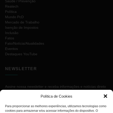
Saúde / Prevenção
Reatech
Política
Mundo PcD
Mercado de Trabalho
Isenção de Impostos
Inclusão
Fatos
Fato/Notícia/Atualidades
Eventos
Destaques YouTube
NEWSLETTER
Assine nossa newsletter e receba informações e notícias direto
no seu e-mail.
Política de Cookies
Para proporcionar as melhores experiências, utilizamos tecnologias como
cookies para armazenar e/ou acessar informações do dispositivo. O