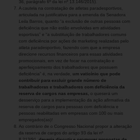
36, parágrafo 6º da lei nº 13.146/2015).
A cautela na contratação de atletas paradesportivos,
articulada na justificativa para a emenda da Senadora
Leila Barros, quanto “a exclusão de outras pessoas com
deficiência que não estão envolvidas em atividades
esportivas” e “a substituição de trabalhadores comuns
com deficiência por ações de marketing realizadas pelo
atleta paradesportivo, fazendo com que a empresa
direcione recursos financeiros para essas atividades
promocionais, em vez de focar na contratação e
aperfeiçoamento dos trabalhadores que possuem
deficiência” é, na verdade,
um vaticínio que pode
contribuir para excluir grande número de
trabalhadoras e trabalhadores com deficiência da
reserva de cargos nas empresas,
o queserá um
desserviço para a implementação da ação afirmativa da
reserva de cargos para pessoas com deficiência e
pessoas reabilitadas em empresas com 100 ou mais
empregados(as)!
Ao contrário de o Congresso Nacional propor a alteração
da reserva de cargos do artigo 93 da lei nº
8.213/91,
deveria discutir e promover propostas de