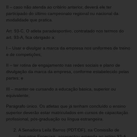
II – caso não atenda ao critério anterior, deverá ele ter
participado do último campeonato regional ou nacional da
modalidade que pratica.
Art. 93-C. O atleta paradesportivo, contratado nos termos do
art. 93-A, fica obrigado a:
I – Usar e divulgar a marca da empresa nos uniformes de treino
e de competições;
II – ter rotina de engajamento nas redes sociais e plano de
divulgação da marca da empresa, conforme estabelecido pelas
partes; e
III – manter-se cursando a educação básica, superior ou
equivalente;
Parágrafo único. Os atletas que já tenham concluído o ensino
superior deverão estar matriculados em cursos de capacitação
profissional, pós-graduação ou língua estrangeira.
A Senadora Leila Barros (PDT/DF), na Comissão de
Assuntos Especiais, apresentou emenda ao artigo 93-A