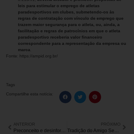
leis para estimular o emprego de atletas
paradesportivos em clubes, submetendo-os às
regras de contratação com vínculo de emprego que
trazem maior segurança para o atleta, ou, ainda, a
facilitação e regras de patrocínios em que o atleta
paradesportivo receberia valor financeiro
correspondente para a representação da empresa ou
marca
.
Fonte: https://ampid.org.br/
Tags
Compartilhe esta notícia:
ANTERIOR
PRÓXIMO
Preconceito e desinformação são obstáculos para se debater a vida sexual de idosos
Tradição do Amigo Secreto faz parte da campanha de Natal na Fundação Dorina Nowill