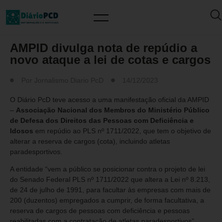
MERCADO DE TRABALHO
AMPID divulga nota de repúdio a
novo ataque a lei de cotas e cargos
Por
Jornalismo Diario PcD
14/12/2023
O Diário PcD teve acesso a uma manifestação oficial da AMPID
–
Associação Nacional dos Membros do Ministério Público
de Defesa dos Direitos das Pessoas com Deficiência e
Idosos
em repúdio ao PLS nº 1711/2022, que tem o objetivo de
alterar a reserva de cargos (cota), incluindo atletas
paradesportivos.
A entidade “vem a público se posicionar contra o projeto de lei
do Senado Federal PLS nº 1711/2022 que altera a Lei nº 8.213,
de 24 de julho de 1991, para facultar às empresas com mais de
200 (duzentos) empregados a cumprir, de forma facultativa, a
reserva de cargos de pessoas com deficiência e pessoas
reabilitadas com a contratação de atletas paradesportivos”.