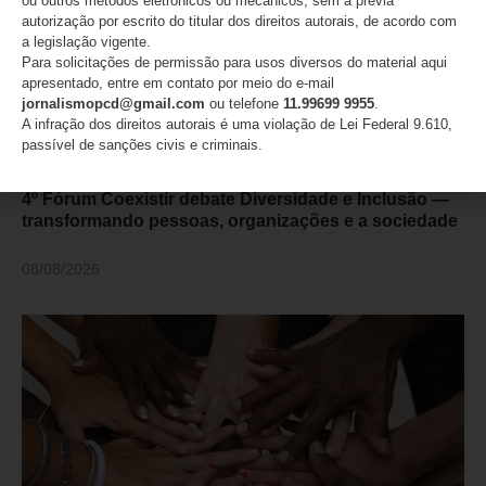
ou outros métodos eletrônicos ou mecânicos, sem a prévia
autorização por escrito do titular dos direitos autorais, de acordo com
a legislação vigente.
Para solicitações de permissão para usos diversos do material aqui
apresentado, entre em contato por meio do e-mail
jornalismopcd@gmail.com
ou telefone
11.99699 9955
.
A infração dos direitos autorais é uma violação de Lei Federal 9.610,
passível de sanções civis e criminais.
4º Fórum Coexistir debate Diversidade e Inclusão —
transformando pessoas, organizações e a sociedade
08/08/2026