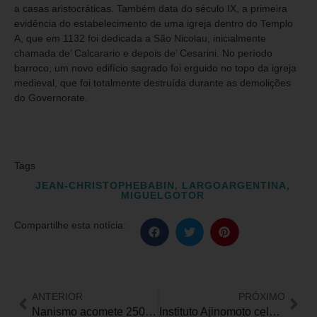
a casas aristocráticas. Também data do século IX, a primeira
evidência do estabelecimento de uma igreja dentro do Templo
A, que em 1132 foi dedicada a São Nicolau, inicialmente
chamada de’ Calcarario e depois de’ Cesarini. No período
barroco, um novo edifício sagrado foi erguido no topo da igreja
medieval, que foi totalmente destruída durante as demolições
do Governorate.
Tags
JEAN-CHRISTOPHEBABIN
,
LARGOARGENTINA
,
MIGUELGOTOR
Compartilhe esta notícia:
ANTERIOR
PRÓXIMO
Nanismo acomete 250 mil pessoas no mundo. No Brasil, estima-se que seja 1 para cada 10 mil habitantes
Instituto Ajinomoto celebra 10 anos de parceria com Clube Inclusivo de Limeira, em SP