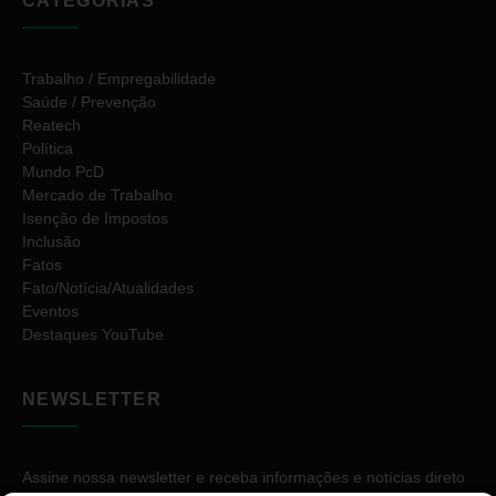
CATEGORIAS
Trabalho / Empregabilidade
Saúde / Prevenção
Reatech
Política
Mundo PcD
Mercado de Trabalho
Isenção de Impostos
Inclusão
Fatos
Fato/Notícia/Atualidades
Eventos
Destaques YouTube
NEWSLETTER
Assine nossa newsletter e receba informações e notícias direto