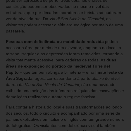
pode ser apreciada de perto. Seus detalhes e fases de
construção podem ser observados no mesmo nível das
estruturas, que por décadas moradores e turistas só puderam
ver do nível da rua. Da
Via di San Nicola de ‘Cesarini
, os
visitantes podem acessar o sítio arqueológico por meio de uma
passarela.
Pessoas com deficiência
ou mobilidade reduzida
podem
acessar a área por meio de um elevador, enquanto no local, o
terreno irregular e as depressões foram removidos, tornando a
visita totalmente acessível para cadeiras de rodas. As
duas
áreas de exposição
no
pórtico da medieval Torre del
Papito
– que também abriga a bilheteria – e no
limite leste da
Área Sagrada
, agora correspondente à parte abaixo do nível
da rua da
Via di San Nicola de’ Cesarini
, são uma novidade,
exibindo uma seleção das inúmeras relíquias das escavações e
demolições realizadas durante o regime fascista.
Para contar a história do local e suas transformações ao longo
dos séculos, todo o circuito é acompanhado por uma série de
painéis explicativos em italiano e inglês com um grande número
de fotografias. Os visitantes com deficiência visual também