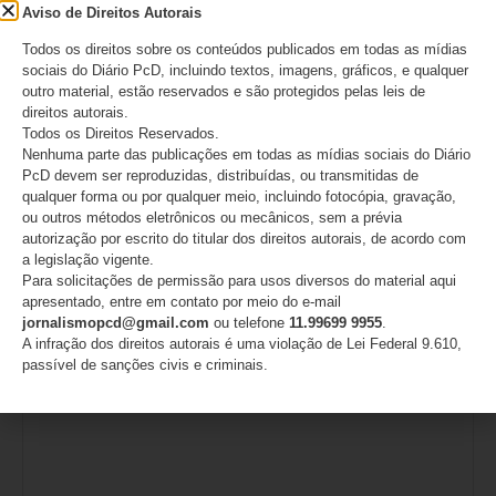
Aviso de Direitos Autorais
Doenças respiratórias, novas vacinas e saúde
Todos os direitos sobre os conteúdos publicados em todas as mídias
auditiva estarão em debate no Conecta Criança 2026
sociais do Diário PcD, incluindo textos, imagens, gráficos, e qualquer
outro material, estão reservados e são protegidos pelas leis de
direitos autorais.
05/08/2026
Todos os Direitos Reservados.
Nenhuma parte das publicações em todas as mídias sociais do Diário
PcD devem ser reproduzidas, distribuídas, ou transmitidas de
qualquer forma ou por qualquer meio, incluindo fotocópia, gravação,
Deixe um comentário
ou outros métodos eletrônicos ou mecânicos, sem a prévia
autorização por escrito do titular dos direitos autorais, de acordo com
O seu endereço de e-mail não será publicado.
Campos
a legislação vigente.
obrigatórios são marcados com
*
Para solicitações de permissão para usos diversos do material aqui
apresentado, entre em contato por meio do e-mail
Comentário
*
jornalismopcd@gmail.com
ou telefone
11.99699 9955
.
A infração dos direitos autorais é uma violação de Lei Federal 9.610,
passível de sanções civis e criminais.