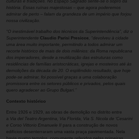
culturas e tradições. No Espaço Sagrado sente-se o sopro da
história. Essas ruínas majestosas – que agora poderemos
admirar de perto – falam da grandeza de um império que forjou
nossa civilização.
“O inestimável trabalho dos técnicos da Superintendência”, diz o
Superintendente
Claudio Parisi Presicce
, “devolveu à cidade
uma área muito importante, permitindo a todos admirar um
recorte histórico de mais de dois milênios: da Roma republicana
dos imperadores, desde a reutilização das estruturas como
residências de famílias aristocráticas, igrejas e mosteiros até às
demolições da década de 20. O esplêndido resultado, que hoje
pode-se admirar, foi possível graças a uma colaboração
promissora entre os setores públicos e privados, pelos quais
quero agradecer ao Grupo Bulgari.”
Contexto histórico
Entre 1926 e 1929, as obras de demolição no distrito entre
a
Via del Teatro Argentina, Via Florida, Via S. Nicola de ‘Cesarini
e Corso Vittorio Emanuele II
para a construção de novos
edifícios desenterraram uma vasta praça pavimentada. Nela
havia quatro templos, comumente referidos pelas primeiras