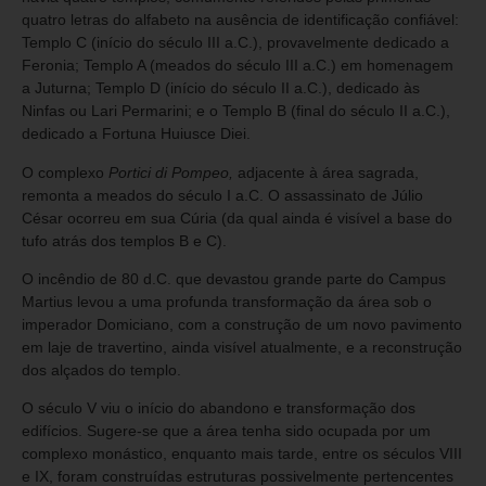
quatro letras do alfabeto na ausência de identificação confiável:
Templo C (início do século III a.C.), provavelmente dedicado a
Feronia; Templo A (meados do século III a.C.) em homenagem
a Juturna; Templo D (início do século II a.C.), dedicado às
Ninfas ou Lari Permarini; e o Templo B (final do século II a.C.),
dedicado a Fortuna Huiusce Diei.
O complexo
Portici di Pompeo,
adjacente à área sagrada,
remonta a meados do século I a.C. O assassinato de Júlio
César ocorreu em sua Cúria (da qual ainda é visível a base do
tufo atrás dos templos B e C).
O incêndio de 80 d.C. que devastou grande parte do Campus
Martius levou a uma profunda transformação da área sob o
imperador Domiciano, com a construção de um novo pavimento
em laje de travertino, ainda visível atualmente, e a reconstrução
dos alçados do templo.
O século V viu o início do abandono e transformação dos
edifícios. Sugere-se que a área tenha sido ocupada por um
complexo monástico, enquanto mais tarde, entre os séculos VIII
e IX, foram construídas estruturas possivelmente pertencentes