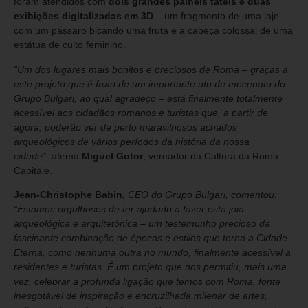
foram atendidos com
dois grandes painéis táteis e duas
exibições digitalizadas em 3D
– um fragmento de uma laje
com um pássaro bicando uma fruta e a cabeça colossal de uma
estátua de culto feminino.
“Um dos lugares mais bonitos e preciosos de Roma – graças a
este projeto que é fruto de um importante ato de mecenato do
Grupo Bulgari, ao qual agradeço – está finalmente totalmente
acessível aos cidadãos romanos e turistas que, a partir de
agora, poderão ver de perto maravilhosos achados
arqueológicos de vários períodos da história da nossa
cidade”,
afirma
Miguel Gotor
, vereador da Cultura da Roma
Capitale.
Jean-Christophe Babin
, CEO do Grupo Bulgari, comentou:
“Estamos orgulhosos de ter ajudado a fazer esta joia
arqueológica e arquitetônica – um testemunho precioso da
fascinante combinação de épocas e estilos que torna a Cidade
Eterna, como nenhuma outra no mundo, finalmente acessível a
residentes e turistas. É um projeto que nos permitiu, mais uma
vez, celebrar a profunda ligação que temos com Roma, fonte
inesgotável de inspiração e encruzilhada milenar de artes,