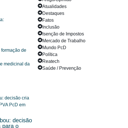
Atualidades
Destaques
a:
Fatos
Inclusão
Isenção de Impostos
Mercado de Trabalho
Mundo PcD
a formação de
Política
Reatech
de medicinal da
Saúde / Prevenção
ou: decisão
s para o