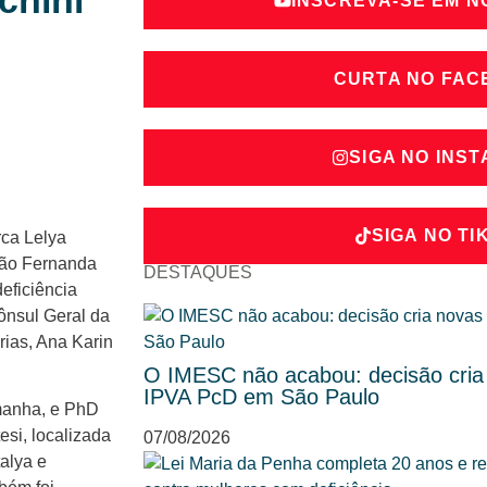
chini
INSCREVA-SE EM 
CURTA NO FA
SIGA NO INS
SIGA NO TI
rca Lelya
ção Fernanda
DESTAQUES
deficiência
ônsul Geral da
rias, Ana Karin
O IMESC não acabou: decisão cria
IPVA PcD em São Paulo
emanha, e PhD
esi, localizada
07/08/2026
alya e