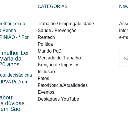
CATEGORIAS
New
Trabalho / Empregabilidade
Assi
Saúde / Prevenção
info
Reatech
e-ma
Política
Mundo PcD
 melhor Lei
Maria da
Mercado de Trabalho
20 anos
Isenção de Impostos
Inclusão
Fatos
Fato/Notícia/Atualidades
Eventos
abou:
Destaques YouTube
as dúvidas
 em São