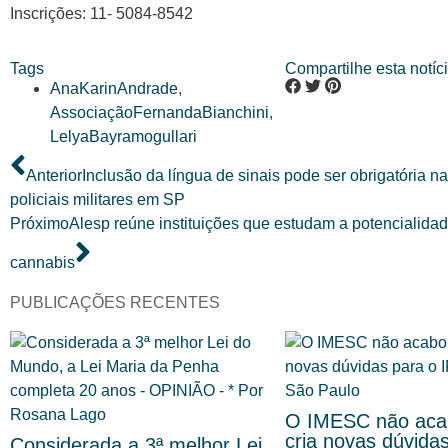
Inscrições: 11- 5084-8542
Tags
Compartilhe esta notíci
AnaKarinAndrade
,
AssociaçãoFernandaBianchini
,
LelyaBayramogullari
Anterior
Inclusão da língua de sinais pode ser obrigatória n
policiais militares em SP
Próximo
Alesp reúne instituições que estudam a potencialida
cannabis
PUBLICAÇÕES RECENTES
O IMESC não acab
cria novas dúvida
Considerada a 3ª melhor Lei