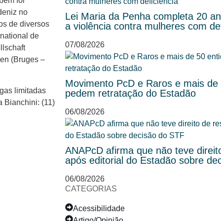
bém foi
deniz no
Lei Maria da Penha completa 20 ano
os de diversos
a violência contra mulheres com def
rnational de
07/08/2026
llschaft
en (Bruges –
Movimento PcD e Raros e mais de 5
gas limitadas
pedem retratação do Estadão
 Bianchini: (11)
06/08/2026
ANAPcD afirma que não teve direit
após editorial do Estadão sobre de
06/08/2026
CATEGORIAS
Acessibilidade
Artigo/Opinião