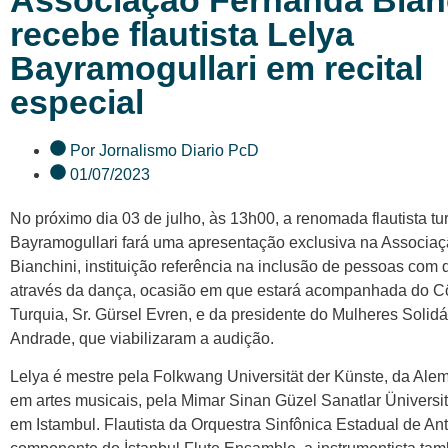
Associação Fernanda Bian
recebe flautista Lelya
Bayramogullari em recital
especial
Por
Jornalismo Diario PcD
01/07/2023
No próximo dia 03 de julho, às 13h00, a renomada flautista tu
Bayramogullari fará uma apresentação exclusiva na Associa
Bianchini, instituição referência na inclusão de pessoas com 
através da dança, ocasião em que estará acompanhada do C
Turquia, Sr. Gürsel Evren, e da presidente do Mulheres Solidá
Andrade, que viabilizaram a audição.
Lelya é mestre pela Folkwang Universität der Künste, da Al
em artes musicais, pela Mimar Sinan Güzel Sanatlar Üniversit
em Istambul. Flautista da Orquestra Sinfônica Estadual de Ant