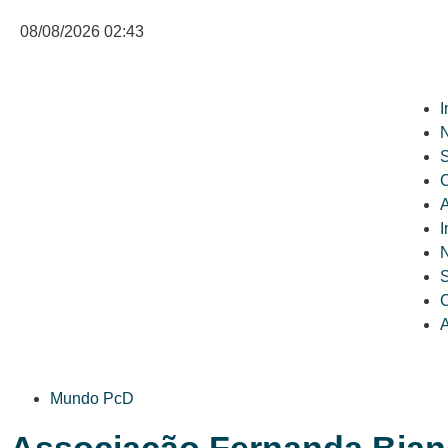
08/08/2026 02:43
I
N
C
A
I
N
C
A
Mundo PcD