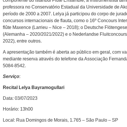
componente do İstanbul Flute Ensamble, a instrumentista tam
professora no Conservatório Estadual da Universidade de Ak
período de 2000 a 2007. Lelya já participou do corpo de jurad
concursos internacionais de flauta, como o 16º Concours Inte
flûte Maxence (Larrieu – Nice – 2018); o Deutsche Flötengese
(Alemanha – 2020/2021/2022) e o Nederlandse Fluitconcours
2022), entre outros.
A apresentação também é aberta ao público em geral, com va
mediante reserva através do telefone da Associação Fernanda
5084-8542.
Serviço
:
Recital Lelya Bayramogullari
Data: 03/07/2023
Horário: 13h00
Local: Rua Domingos de Morais, 1.765 – São Paulo – SP