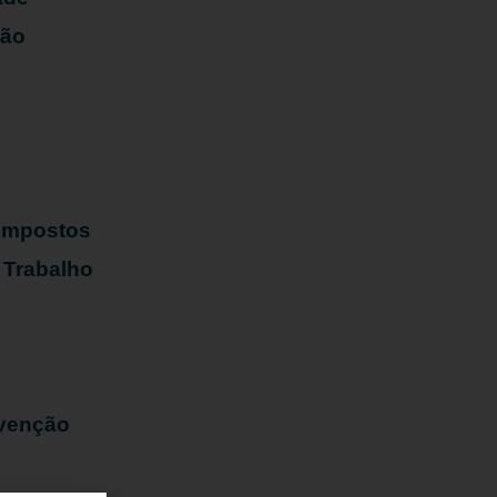
ião
s
 Impostos
 Trabalho
evenção