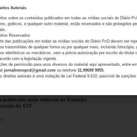
26
eitos Autorais
eitos sobre os conteúdos publicados em todas as mídias sociais do Diário Pc
ns, gráficos, e qualquer outro material, estão reservados e são protegidos pe
ais.
eitos Reservados.
e das publicações em todas as mídias sociais do Diário PcD devem ser rep
 ou transmitidas de qualquer forma ou por qualquer meio, incluindo fotocópia,
s eletrônicos ou mecânicos, sem a prévia autorização por escrito do titular d
acordo com a legislação vigente.
ações de permissão para usos diversos do material aqui apresentado, entre em
ail
jornalismopcd@gmail.com
ou telefone
11.99699 9955
.
s direitos autorais é uma violação de Lei Federal 9.610, passível de sanções 
afirma que não teve direito de
a publicado após editorial do Estadão
ecisão do STF
26