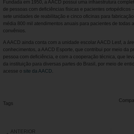
Fundada em 1950, a AACD possui uma infraestrutura completa
de pessoas com deficiências físicas e pacientes ortopédicos
sete unidades de reabilitação e cinco oficinas para fabricaçã
média 800 mil atendimentos anuais para pacientes de todas as
convênios.
A AACD ainda conta com a unidade escolar AACD Lesf, a áre
conhecimentos, a AACD Esporte, que contribui por meio da prá
pessoa com deficiência, e com a cooperação técnica, que leva
da instituição para diversas partes do Brasil, por meio de ent
acesse o
site da AACD
.
Compart
Tags
ANTERIOR