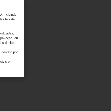
D, incluindo
las leis de
roduzidas,
 gravação, ou
os direitos
 contato por
civis e