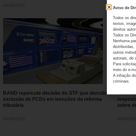
06/08/2026
06/08/20
Aviso de Dir
Todos os dir
textos, image
direitos autor
Todos os Dir
Nenhuma part
distribuídas,
outros método
autorais, de 
Para solicit
meio do e-m
A infração do
criminais.
BAND repercute decisão do STF que derruba
ANAPcD 
exclusão de PCDs em isenções da reforma
respost
tributária
sobre d
06/08/2026
06/08/20