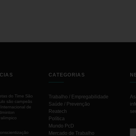
CIAS
CATEGORIAS
N
letas do Time São
Trabalho / Empregabilidade
As
ulo são campeãs
Saúde / Prevenção
in
 Internacional de
Reatech
se
dminton
ralímpico
Política
Mundo PcD
conscientização
Mercado de Trabalho