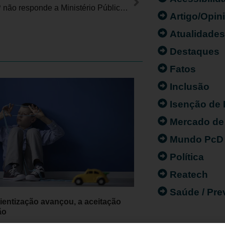
SEFAZ/SP não responde a Ministério Público sobre isenção de IPVA PcD
Artigo/Opin
Atualidade
Destaques
Fatos
Inclusão
Isenção de
Mercado de
Mundo PcD
Política
Reatech
Saúde / Pr
ientização avançou, a aceitação
ão