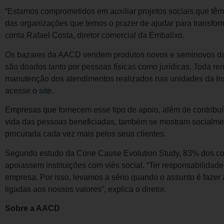
“Estamos comprometidos em auxiliar projetos sociais que têm
das organizações que temos o prazer de ajudar para transform
conta Rafael Costa, diretor comercial da Embalixo.
Os bazares da AACD vendem produtos novos e seminovos das
são doados tanto por pessoas físicas como jurídicas. Toda re
manutenção dos atendimentos realizados nas unidades da Ins
acesse o
site
.
Empresas que fornecem esse tipo de apoio, além de contribu
vida das pessoas beneficiadas, também se mostram socialmen
procurada cada vez mais pelos seus clientes.
Segundo estudo da Cone Cause Evolution Study, 83% dos c
apoiassem instituições com viés social. “Ter responsabilidad
empresa. Por isso, levamos a sério quando o assunto é fazer 
ligadas aos nossos valores”, explica o diretor.
Sobre a AACD