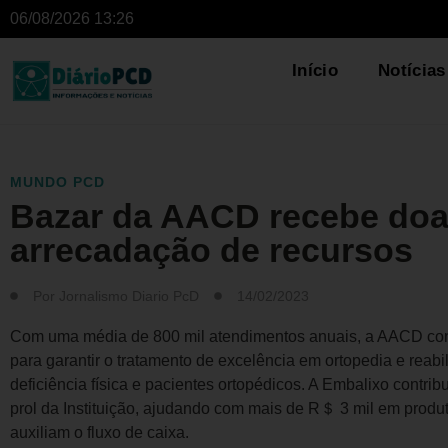
06/08/2026 13:26
Início
Notícias
MUNDO PCD
Bazar da AACD recebe doa
arrecadação de recursos
Por
Jornalismo Diario PcD
14/02/2023
Com uma média de 800 mil atendimentos anuais, a AACD con
para garantir o tratamento de excelência em ortopedia e reab
deficiência física e pacientes ortopédicos. A Embalixo contri
prol da Instituição, ajudando com mais de R＄ 3 mil em produ
auxiliam o fluxo de caixa.