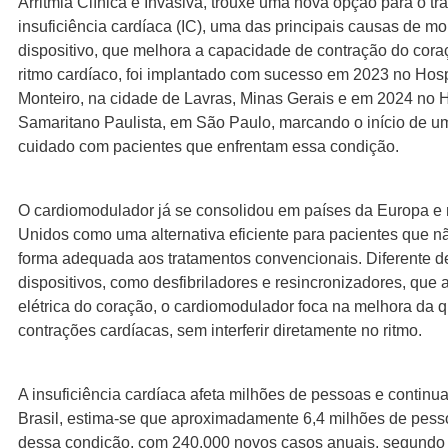
Arritmia Clínica e Invasiva, trouxe uma nova opção para o t
insuficiência cardíaca (IC), uma das principais causas de mo
dispositivo, que melhora a capacidade de contração do cora
ritmo cardíaco, foi implantado com sucesso em 2023 no Hosp
Monteiro, na cidade de Lavras, Minas Gerais e em 2024 no H
Samaritano Paulista, em São Paulo, marcando o início de u
cuidado com pacientes que enfrentam essa condição.
O cardiomodulador já se consolidou em países da Europa e
Unidos como uma alternativa eficiente para pacientes que 
forma adequada aos tratamentos convencionais. Diferente d
dispositivos, como desfibriladores e resincronizadores, que 
elétrica do coração, o cardiomodulador foca na melhora da 
contrações cardíacas, sem interferir diretamente no ritmo.
A insuficiência cardíaca afeta milhões de pessoas e continua
Brasil, estima-se que aproximadamente 6,4 milhões de pess
dessa condição, com 240.000 novos casos anuais​, segundo