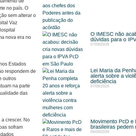
ratamento de
rte no país. O
ção sem alterar o
ital Vaz
ospital
O IMESC não acabo
ma nova era no
dúvidas para o I
07/08/2026
 nos Estados
Lei Maria da Penh
não respondem de
alerta sobre a vio
e outros
deficiência
atuam na parte
07/08/2026
qualidade das
 a crescer. No
Movimento PcD e R
brasileiras pedem 
oas sofram
06/08/2026
 dados