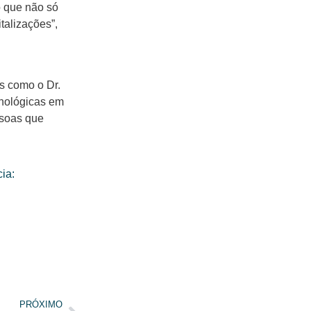
o que não só
talizações”,
s como o Dr.
cnológicas em
ssoas que
ia:
PRÓXIMO