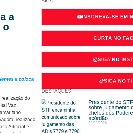
SIGA
ra a
INSCREVA-SE EM 
 o
CURTA NO FA
SIGA NO IN
ientes e coloca
SIGA NO T
DESTAQUES
 realização do
Presidente do ST
ital Vaz
sobre julgamento 
Samaritano
chefes dos Podere
acórdão
vadora, realizado
08/08/2026
ca Artificial e