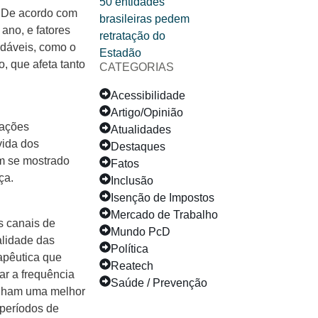
. De acordo com
 ano, e fatores
udáveis, como o
, que afeta tanto
CATEGORIAS
Acessibilidade
Artigo/Opinião
zações
Atualidades
vida dos
Destaques
êm se mostrado
Fatos
ça.
Inclusão
Isenção de Impostos
Mercado de Trabalho
s canais de
Mundo PcD
alidade das
Política
apêutica que
Reatech
ar a frequência
Saúde / Prevenção
tenham uma melhor
 períodos de