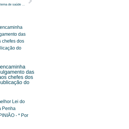
Theresa May traz o caso do sistema de saúde britânico de saúde para o 28° Congresso Abramge
 encaminha
julgamento das
aos chefes dos
ublicação do