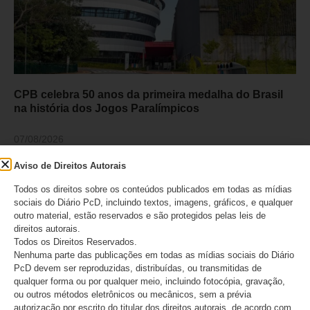
CPB celebra 50 anos da primeira medalha do Brasil
na história dos Jogos Paralímpicos
07/08/2026
Aviso de Direitos Autorais
Todos os direitos sobre os conteúdos publicados em todas as mídias
sociais do Diário PcD, incluindo textos, imagens, gráficos, e qualquer
outro material, estão reservados e são protegidos pelas leis de
direitos autorais.
Todos os Direitos Reservados.
Nenhuma parte das publicações em todas as mídias sociais do Diário
PcD devem ser reproduzidas, distribuídas, ou transmitidas de
qualquer forma ou por qualquer meio, incluindo fotocópia, gravação,
ou outros métodos eletrônicos ou mecânicos, sem a prévia
autorização por escrito do titular dos direitos autorais, de acordo com