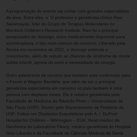
A programação do evento vai contar com grandes especialistas
da área. Entre eles, o O professor e geneticista clínico Ravi
Savarirayan, líder do Grupo de Terapias Moleculares no
Murdoch Children’s Research Institute. Ravi foi o principal
pesquisador do Voxzogo, único medicamento disponível para
acondroplasia, o tipo mais comum de nanismo. Liberado pela
Anvisa em novembro de 2021, o Voxzogo estimula o
crescimento, além de reduzir as chances de síndrome de morte
súbita infantil, apneia do sono e necessidade de cirurgia.
Outro palestrante de renome que também está confirmado para
o Fórum é Wagner Baratela, que além de ser o principal
geneticista especialista em nanismo no país também é uma
pessoa com displasia óssea. Ele é médico geneticista pela
Faculdade de Medicina de Ribeirão Preto – Universidade de
São Paulo (USP); Doutor pelo Departamento de Pediatria da
USP; Fellow em Displasias Esqueléticas pelo A. I. DuPont
Hospital for Children – Wilmington – EUA; Head médico de
Genômica do Laboratório Fleury; médico geneticista do Hospital
Sírio-Libanês e da Faculdade de Ciências Médicas da Santa