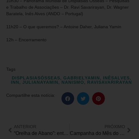
10h30 – Panorama Mundial de Displasias Ósseas – Pesquisas
e Trabalho de Associações – Dr. Ravi Savarirayan, Dr. Wagner
Baratela, Inês Alves (ANDO – Portugal)
11h20 – O que queremos? – Antoine Daher, Juliana Yamin
12h – Encerramento
Tags
DISPLASIASÓSSEAS
,
GABRIELYAMIN
,
INÊSALVES
,
INN
,
JULIANAYAMIN
,
NANISMO
,
RAVISAVARIRAYAN
Compartilhe esta notícia:
ANTERIOR
PRÓXIMO
“Orelha de Abano”: entenda a condição e as alternativas cirúrgicas para quem sofre com o problema
Campanha do Mês do Consumidor alerta para a urgência da inclusão digital no e-commerce