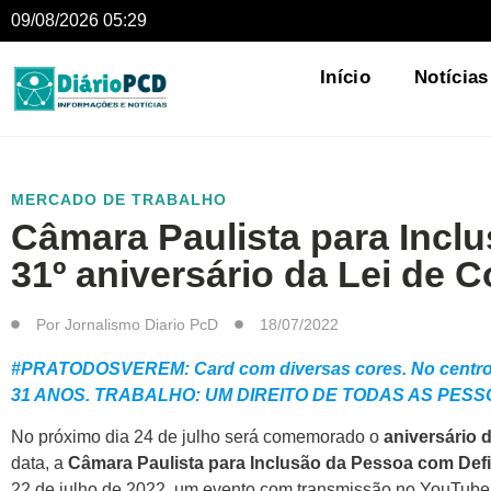
09/08/2026 05:29
Início
Notícias
MERCADO DE TRABALHO
Câmara Paulista para Inc
31º aniversário da Lei de C
Por
Jornalismo Diario PcD
18/07/2022
#PRATODOSVEREM: Card com diversas cores. No centro
31 ANOS. TRABALHO: UM DIREITO DE TODAS AS PESS
No próximo dia 24 de julho será comemorado o
aniversário 
data, a
Câmara Paulista para Inclusão da Pessoa com Defi
22 de julho de 2022, um evento com transmissão no YouTube