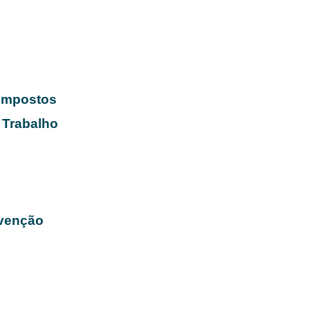
s
 Impostos
 Trabalho
evenção