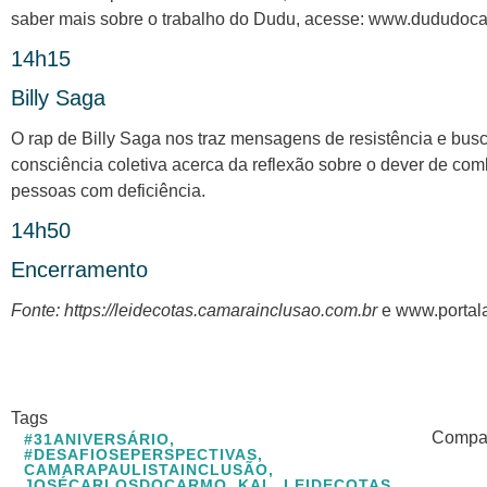
saber mais sobre o trabalho do Dudu, acesse: www.dududoc
14h15
Billy Saga
O rap de Billy Saga nos traz mensagens de resistência e busc
consciência coletiva acerca da reflexão sobre o dever de comb
pessoas com deficiência.
14h50
Encerramento
Fonte: https://leidecotas.camarainclusao.com.br
e www.portal
Tags
Compart
#31ANIVERSÁRIO
,
#DESAFIOSEPERSPECTIVAS
,
CAMARAPAULISTAINCLUSÃO
,
JOSÉCARLOSDOCARMO
,
KAL
,
LEIDECOTAS