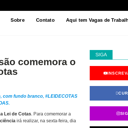
Sobre
Contato
Aqui tem Vagas de Trabal
SIGA
lusão comemora o
otas
INSCREV
CUR
, com fundo branco, #LEIDECOTAS
OAS.
SI
da Lei de Cotas
. Para comemorar a
ciência
irá realizar, na sexta-feira, dia
.