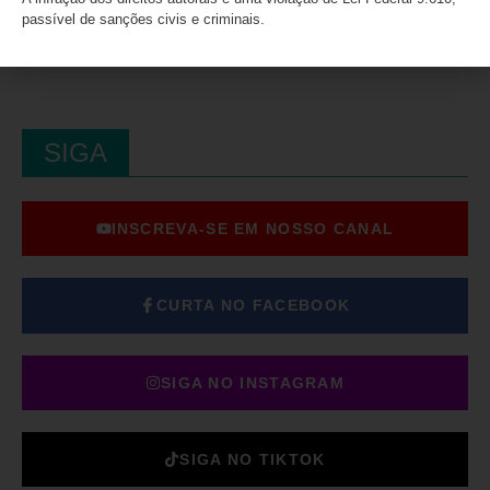
passível de sanções civis e criminais.
SIGA
INSCREVA-SE EM NOSSO CANAL
CURTA NO FACEBOOK
SIGA NO INSTAGRAM
SIGA NO TIKTOK