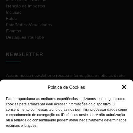
Isenção de Impostos
Inclusão
Fatos
Fato/Notícia/Atualidades
Eventos
Destaques YouTube
NEWSLETTER
Assine nossa newsletter e receba informações e notícias direto
no seu e-mail.
Política de Cookies
Para proporcionar as melhores experiências, utilizamos tecnologias como
cookies para armazenar e/ou acessar informações do dispositivo. O
consentimento com essas tecnologias nos permitirá processar dados como
comportamento de navegação ou IDs únicos neste site. A não autorização
ou a retirada do consentimento podem afetar negativamente determinados
ASSINAR
recursos e funções.