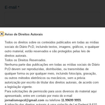
E-mail
*
Site
Aviso de Direitos Autorais
Todos os direitos sobre os conteúdos publicados em todas as mídias
sociais do Diário PcD, incluindo textos, imagens, gráficos, e qualquer
outro material, estão reservados e são protegidos pelas leis de
direitos autorais.
Todos os Direitos Reservados.
Salvar meus dados neste navegador para a
Nenhuma parte das publicações em todas as mídias sociais do Diário
PcD devem ser reproduzidas, distribuídas, ou transmitidas de
próxima vez que eu comentar.
qualquer forma ou por qualquer meio, incluindo fotocópia, gravação,
ou outros métodos eletrônicos ou mecânicos, sem a prévia
autorização por escrito do titular dos direitos autorais, de acordo com
a legislação vigente.
Para solicitações de permissão para usos diversos do material aqui
apresentado, entre em contato por meio do e-mail
jornalismopcd@gmail.com
ou telefone
11.99699 9955
.
A infração dos direitos autorais é uma violação de Lei Federal 9.610,