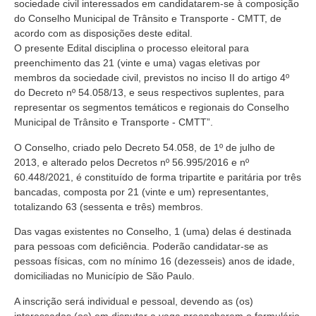
sociedade civil interessados em candidatarem-se à composição
do Conselho Municipal de Trânsito e Transporte ‐ CMTT, de
acordo com as disposições deste edital.
O presente Edital disciplina o processo eleitoral para
preenchimento das 21 (vinte e uma) vagas eletivas por
membros da sociedade civil, previstos no inciso II do artigo 4º
do Decreto nº 54.058/13, e seus respectivos suplentes, para
representar os segmentos temáticos e regionais do Conselho
Municipal de Trânsito e Transporte ‐ CMTT”.
O Conselho, criado pelo Decreto 54.058, de 1º de julho de
2013, e alterado pelos Decretos nº 56.995/2016 e nº
60.448/2021, é constituído de forma tripartite e paritária por três
bancadas, composta por 21 (vinte e um) representantes,
totalizando 63 (sessenta e três) membros.
Das vagas existentes no Conselho, 1 (uma) delas é destinada
para pessoas com deficiência. Poderão candidatar‐se as
pessoas físicas, com no mínimo 16 (dezesseis) anos de idade,
domiciliadas no Município de São Paulo.
A inscrição será individual e pessoal, devendo as (os)
interessadas (os) em disputar a vaga preencherem o formulário