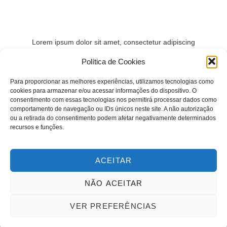
Lorem ipsum dolor sit amet, consectetur adipiscing
elit, sed do eiusmod tempor incididunt ut labore et
Política de Cookies
dolore
Para proporcionar as melhores experiências, utilizamos tecnologias como
cookies para armazenar e/ou acessar informações do dispositivo. O
consentimento com essas tecnologias nos permitirá processar dados como
comportamento de navegação ou IDs únicos neste site. A não autorização
Sun - Sat : 9:00 AM - 16:00 PM
ou a retirada do consentimento podem afetar negativamente determinados
recursos e funções.
contact@domain.com
(+62) 8132 521 438
ACEITAR
NÃO ACEITAR
VER PREFERÊNCIAS