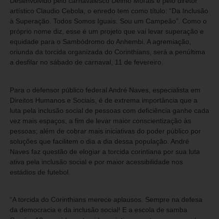
Desenvolvido pelo carnavalesco Delmo Morais e pelo diretor
artístico Claudio Cebola, o enredo tem como título: “Da Inclusão
à Superação. Todos Somos Iguais. Sou um Campeão”. Como o
próprio nome diz, esse é um projeto que vai levar superação e
equidade para o Sambódromo do Anhembi. A agremiação,
oriunda da torcida organizada do Corinthians, será a penúltima
a desfilar no sábado de carnaval, 11 de fevereiro.
Para o defensor público federal André Naves, especialista em
Direitos Humanos e Sociais, é de extrema importância que a
luta pela inclusão social de pessoas com deficiência ganhe cada
vez mais espaços, a fim de levar maior conscientização às
pessoas; além de cobrar mais iniciativas do poder público por
soluções que facilitem o dia a dia dessa população. André
Naves faz questão de elogiar a torcida corintiana por sua luta
ativa pela inclusão social e por maior acessibilidade nos
estádios de futebol.
“A torcida do Corinthians merece aplausos. Sempre na defesa
da democracia e da inclusão social! E a escola de samba