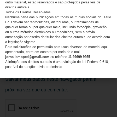
outro material, estão reservados e são protegidos pelas leis de
direitos autorais.
Todos os Direitos Reservados.
E-mail
*
Nenhuma parte das publicações em todas as mídias sociais do Diário
PcD devem ser reproduzidas, distribuídas, ou transmitidas de
qualquer forma ou por qualquer meio, incluindo fotocópia, gravação,
ou outros métodos eletrônicos ou mecânicos, sem a prévia
autorização por escrito do titular dos direitos autorais, de acordo com
a legislação vigente.
Site
Para solicitações de permissão para usos diversos do material aqui
apresentado, entre em contato por meio do e-mail
jornalismopcd@gmail.com
ou telefone
11.99699 9955
.
A infração dos direitos autorais é uma violação de Lei Federal 9.610,
passível de sanções civis e criminais.
Salvar meus dados neste navegador para a
próxima vez que eu comentar.