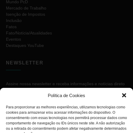
Mundo PcD
Mercado de Trabalho
Isenção de Impostos
Inclusão
Fatos
Fato/Notícia/Atualidades
Eventos
Destaques YouTube
NEWSLETTER
Assine nossa newsletter e receba informações e notícias direto
no seu e-mail.
Política de Cookies
Para proporcionar as melhores experiências, utilizamos tecnologias como
cookies para armazenar e/ou acessar informações do dispositivo. O
consentimento com essas tecnologias nos permitirá processar dados como
comportamento de navegação ou IDs únicos neste site. A não autorização
ou a retirada do consentimento podem afetar negativamente determinados