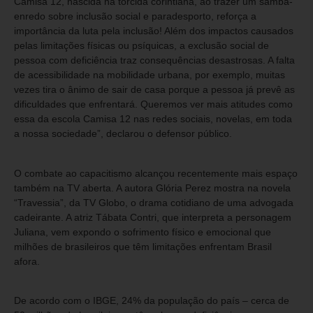
Camisa 12, nascida na torcida corintiana, ao trazer um samba-
enredo sobre inclusão social e paradesporto, reforça a
importância da luta pela inclusão! Além dos impactos causados
pelas limitações físicas ou psíquicas, a exclusão social de
pessoa com deficiência traz consequências desastrosas. A falta
de acessibilidade na mobilidade urbana, por exemplo, muitas
vezes tira o ânimo de sair de casa porque a pessoa já prevê as
dificuldades que enfrentará. Queremos ver mais atitudes como
essa da escola Camisa 12 nas redes sociais, novelas, em toda
a nossa sociedade”, declarou o defensor público.
O combate ao capacitismo alcançou recentemente mais espaço
também na TV aberta. A autora Glória Perez mostra na novela
“Travessia”, da TV Globo, o drama cotidiano de uma advogada
cadeirante. A atriz Tábata Contri, que interpreta a personagem
Juliana, vem expondo o sofrimento físico e emocional que
milhões de brasileiros que têm limitações enfrentam Brasil
afora.
De acordo com o IBGE, 24% da população do país – cerca de