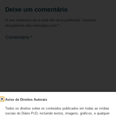
Deixe um comentário
O seu endereço de e-mail não será publicado.
Campos
obrigatórios são marcados com
*
Comentário
*
Aviso de Direitos Autorais
Nome
*
Todos os direitos sobre os conteúdos publicados em todas as mídias
sociais do Diário PcD, incluindo textos, imagens, gráficos, e qualquer