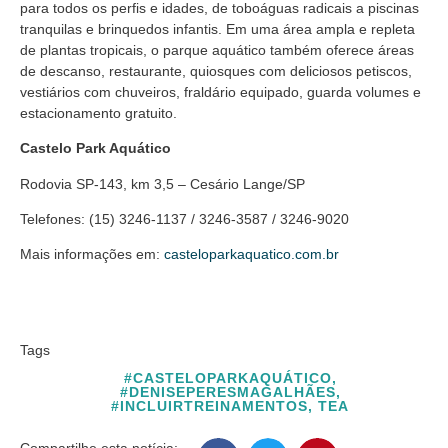
para todos os perfis e idades, de toboáguas radicais a piscinas
tranquilas e brinquedos infantis. Em uma área ampla e repleta
de plantas tropicais, o parque aquático também oferece áreas
de descanso, restaurante, quiosques com deliciosos petiscos,
vestiários com chuveiros, fraldário equipado, guarda volumes e
estacionamento gratuito.
Castelo Park Aquático
Rodovia SP-143, km 3,5 – Cesário Lange/SP
Telefones: (15) 3246-1137 / 3246-3587 / 3246-9020
Mais informações em:
casteloparkaquatico.com.br
Tags
#CASTELOPARKAQUÁTICO
,
#DENISEPERESMAGALHÃES
,
#INCLUIRTREINAMENTOS
,
TEA
Compartilhe esta notícia: