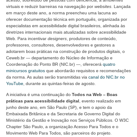
acesso, sobretudo de pessoas com deficiência, a ambientes
virtuais e reduzir barreiras na navegação por
websites
. Lançada
em março deste ano, a norma preencheu uma lacuna ao
oferecer documentação técnica em português, organizada por
especialistas em acessibilidade digital brasileiros, alinhada às
diretrizes internacionais mais atualizadas sobre acessibilidade
Web. Para incentivar
designers
, produtores de conteúdo,
professores, consultores, desenvolvedores e gestores a
adotarem boas práticas na construção de produtos digitais, o
Ceweb.br — departamento do Núcleo de Informação e
Coordenação do Ponto BR (NIC.br) —, oferecerá
quatro
minicursos gratuitos
que abordarão requisitos e recomendações
da norma. As aulas serão transmitidas via
canal do NIC.br no
YouTube
, durante as quintas-feiras de agosto.
A iniciativa é uma continuação do
Todos na Web – Boas
práticas para acessibilidade digital
, evento realizado em
junho deste ano, em São Paulo (SP), e tem o apoio da
Embaixada Britânica e da Secretaria de Governo Digital do
Ministério da Gestão e Inovação nos Serviços Públicos. O W3C
Chapter São Paulo, a organização Acesso Para Todos e o
Movimento Web Para Todos, são parceiros do projeto.