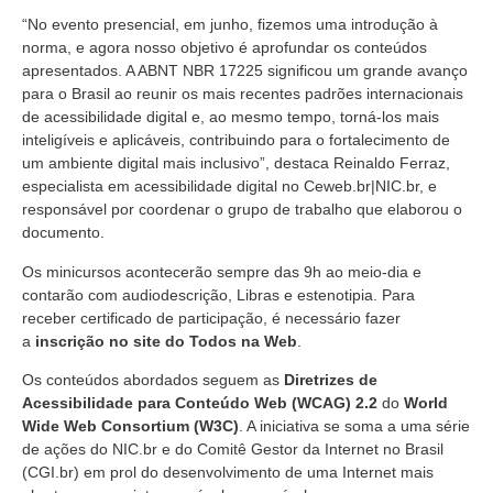
“No evento presencial, em junho, fizemos uma introdução à
norma, e agora nosso objetivo é aprofundar os conteúdos
apresentados. A ABNT NBR 17225 significou um grande avanço
para o Brasil ao reunir os mais recentes padrões internacionais
de acessibilidade digital e, ao mesmo tempo, torná-los mais
inteligíveis e aplicáveis, contribuindo para o fortalecimento de
um ambiente digital mais inclusivo”, destaca Reinaldo Ferraz,
especialista em acessibilidade digital no Ceweb.br|NIC.br, e
responsável por coordenar o grupo de trabalho que elaborou o
documento.
Os minicursos acontecerão sempre das 9h ao meio-dia e
contarão com audiodescrição, Libras e estenotipia. Para
receber certificado de participação, é necessário fazer
a
inscrição no site do Todos na Web
.
Os conteúdos abordados seguem as
Diretrizes de
Acessibilidade para Conteúdo Web (WCAG) 2.2
do
World
Wide Web Consortium (W3C)
. A iniciativa se soma a uma série
de ações do NIC.br e do Comitê Gestor da Internet no Brasil
(CGI.br) em prol do desenvolvimento de uma Internet mais