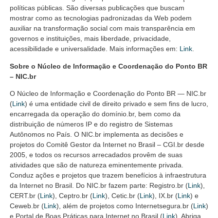
políticas públicas. São diversas publicações que buscam
mostrar como as tecnologias padronizadas da Web podem
auxiliar na transformação social com mais transparência em
governos e instituições, mais liberdade, privacidade,
acessibilidade e universalidade. Mais informações em:
Link
.
Sobre o Núcleo de Informação e Coordenação do Ponto BR
– NIC.br
O Núcleo de Informação e Coordenação do Ponto BR — NIC.br
(
Link
) é uma entidade civil de direito privado e sem fins de lucro,
encarregada da operação do domínio.br, bem como da
distribuição de números IP e do registro de Sistemas
Autônomos no País. O NIC.br implementa as decisões e
projetos do Comitê Gestor da Internet no Brasil – CGI.br desde
2005, e todos os recursos arrecadados provêm de suas
atividades que são de natureza eminentemente privada.
Conduz ações e projetos que trazem benefícios à infraestrutura
da Internet no Brasil. Do NIC.br fazem parte: Registro.br (
Link
),
CERT.br (
Link
), Ceptro.br (
Link
), Cetic.br (
Link
), IX.br (
Link
) e
Ceweb.br (
Link
), além de projetos como Internetsegura.br (
Link
)
e Portal de Boas Práticas para Internet no Brasil (
Link
). Abriga