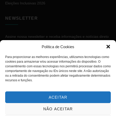
Eleições Inclusivas 2026
NEWSLETTER
Assine nossa newsletter e receba informações e notícias direto
no seu e-mail.
Política de Cookies
Para proporcionar as melhores experiências, utilizamos tecnologias como
cookies para armazenar e/ou acessar informações do dispositivo. O
consentimento com essas tecnologias nos permitirá processar dados como
comportamento de navegação ou IDs únicos neste site. A não autorização
ou a retirada do consentimento podem afetar negativamente determinados
ASSINAR
recursos e funções.
ACEITAR
NÃO ACEITAR
Copyright © 2026. Diário PcD. Todos os direitos reservados.