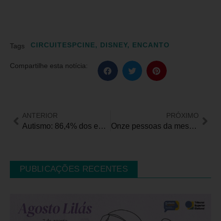
CIRCUITESPCINE
,
DISNEY
,
ENCANTO
Tags
Compartilhe esta notícia:
ANTERIOR
PRÓXIMO
Autismo: 86,4% dos entrevistados nunca receberam treinamentos sobre neurodiversidade no ambiente de trabalho
Onze pessoas da mesma família são afetadas por doença rara degenerativa
PUBLICAÇÕES RECENTES