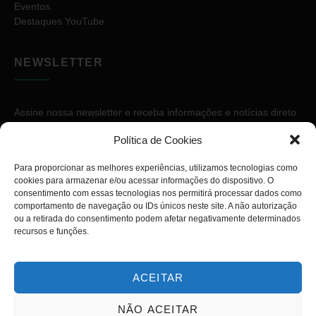
Eventos
Destaques YouTube
NEWSLETTER
Assine nossa newsletter e receba informações e notícias direto
no seu e-mail.
Política de Cookies
Para proporcionar as melhores experiências, utilizamos tecnologias como
cookies para armazenar e/ou acessar informações do dispositivo. O
consentimento com essas tecnologias nos permitirá processar dados como
comportamento de navegação ou IDs únicos neste site. A não autorização
ou a retirada do consentimento podem afetar negativamente determinados
ASSINAR
recursos e funções.
ACEITAR
NÃO ACEITAR
Copyright © 2026. Diário PcD. Todos os direitos reservados.