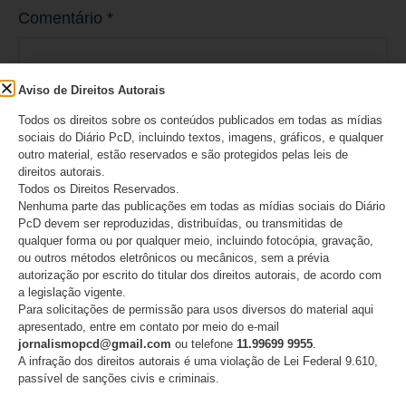
Comentário
*
Aviso de Direitos Autorais
Todos os direitos sobre os conteúdos publicados em todas as mídias
sociais do Diário PcD, incluindo textos, imagens, gráficos, e qualquer
outro material, estão reservados e são protegidos pelas leis de
direitos autorais.
Todos os Direitos Reservados.
Nenhuma parte das publicações em todas as mídias sociais do Diário
PcD devem ser reproduzidas, distribuídas, ou transmitidas de
qualquer forma ou por qualquer meio, incluindo fotocópia, gravação,
Nome
*
ou outros métodos eletrônicos ou mecânicos, sem a prévia
autorização por escrito do titular dos direitos autorais, de acordo com
a legislação vigente.
Para solicitações de permissão para usos diversos do material aqui
apresentado, entre em contato por meio do e-mail
jornalismopcd@gmail.com
ou telefone
11.99699 9955
.
E-mail
*
A infração dos direitos autorais é uma violação de Lei Federal 9.610,
passível de sanções civis e criminais.