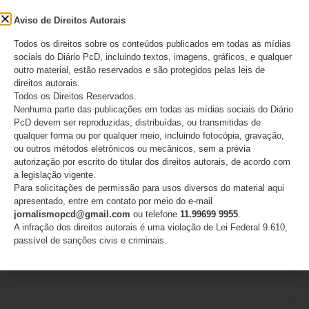
Aviso de Direitos Autorais
Todos os direitos sobre os conteúdos publicados em todas as mídias
sociais do Diário PcD, incluindo textos, imagens, gráficos, e qualquer
outro material, estão reservados e são protegidos pelas leis de
direitos autorais.
Todos os Direitos Reservados.
Nome
*
Nenhuma parte das publicações em todas as mídias sociais do Diário
PcD devem ser reproduzidas, distribuídas, ou transmitidas de
qualquer forma ou por qualquer meio, incluindo fotocópia, gravação,
ou outros métodos eletrônicos ou mecânicos, sem a prévia
autorização por escrito do titular dos direitos autorais, de acordo com
E-mail
*
a legislação vigente.
Para solicitações de permissão para usos diversos do material aqui
apresentado, entre em contato por meio do e-mail
jornalismopcd@gmail.com
ou telefone
11.99699 9955
.
A infração dos direitos autorais é uma violação de Lei Federal 9.610,
passível de sanções civis e criminais.
Site