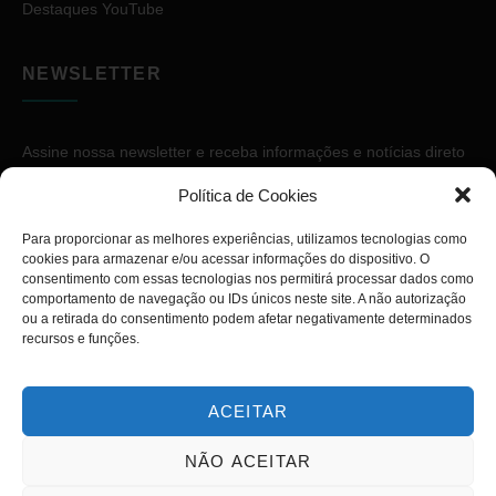
Destaques YouTube
NEWSLETTER
Assine nossa newsletter e receba informações e notícias direto
no seu e-mail.
Política de Cookies
Para proporcionar as melhores experiências, utilizamos tecnologias como
cookies para armazenar e/ou acessar informações do dispositivo. O
consentimento com essas tecnologias nos permitirá processar dados como
comportamento de navegação ou IDs únicos neste site. A não autorização
ou a retirada do consentimento podem afetar negativamente determinados
ASSINAR
recursos e funções.
ACEITAR
NÃO ACEITAR
Copyright © 2026. Diário PcD. Todos os direitos reservados.