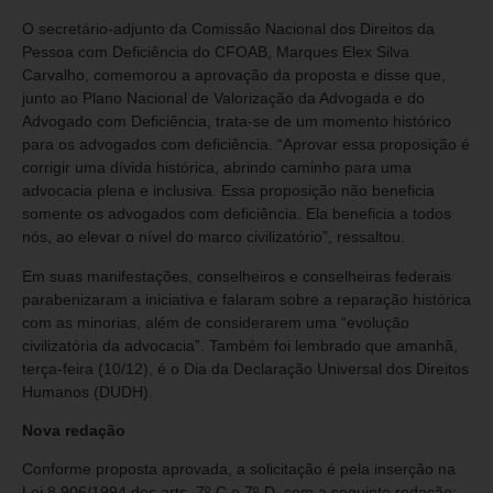
O secretário-adjunto da Comissão Nacional dos Direitos da
Pessoa com Deficiência do CFOAB, Marques Elex Silva
Carvalho, comemorou a aprovação da proposta e disse que,
junto ao Plano Nacional de Valorização da Advogada e do
Advogado com Deficiência, trata-se de um momento histórico
para os advogados com deficiência. “Aprovar essa proposição é
corrigir uma dívida histórica, abrindo caminho para uma
advocacia plena e inclusiva. Essa proposição não beneficia
somente os advogados com deficiência. Ela beneficia a todos
nós, ao elevar o nível do marco civilizatório”, ressaltou.
Em suas manifestações, conselheiros e conselheiras federais
parabenizaram a iniciativa e falaram sobre a reparação histórica
com as minorias, além de considerarem uma “evolução
civilizatória da advocacia”. Também foi lembrado que amanhã,
terça-feira (10/12), é o Dia da Declaração Universal dos Direitos
Humanos (DUDH).
Nova redação
Conforme proposta aprovada, a solicitação é pela inserção na
Lei 8.906/1994 dos arts. 7º-C e 7º-D, com a seguinte redação: