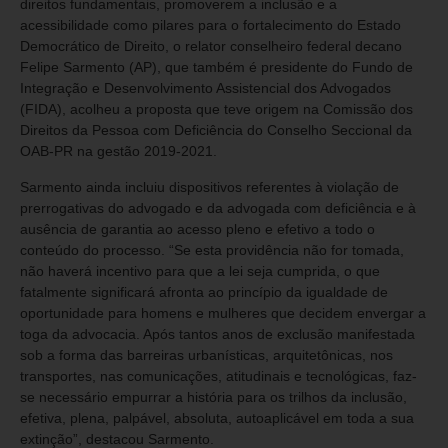
direitos fundamentais, promoverem a inclusão e a
acessibilidade como pilares para o fortalecimento do Estado
Democrático de Direito, o relator conselheiro federal decano
Felipe Sarmento (AP), que também é presidente do Fundo de
Integração e Desenvolvimento Assistencial dos Advogados
(FIDA), acolheu a proposta que teve origem na Comissão dos
Direitos da Pessoa com Deficiência do Conselho Seccional da
OAB-PR na gestão 2019-2021.
Sarmento ainda incluiu dispositivos referentes à violação de
prerrogativas do advogado e da advogada com deficiência e à
ausência de garantia ao acesso pleno e efetivo a todo o
conteúdo do processo. “Se esta providência não for tomada,
não haverá incentivo para que a lei seja cumprida, o que
fatalmente significará afronta ao princípio da igualdade de
oportunidade para homens e mulheres que decidem envergar a
toga da advocacia. Após tantos anos de exclusão manifestada
sob a forma das barreiras urbanísticas, arquitetônicas, nos
transportes, nas comunicações, atitudinais e tecnológicas, faz-
se necessário empurrar a história para os trilhos da inclusão,
efetiva, plena, palpável, absoluta, autoaplicável em toda a sua
extinção”, destacou Sarmento.