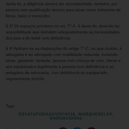
desta lei, a diligência deverá ser acompanhada, também, por
pessoa com qualificação técnica para atuar como intérprete de
libras, ledor e transcritor.
§ 3º Os espaços previstos no art. 7°-A, II desta lei, deverão ter
acessibilidade que atendam adequadamente às necessidades
dos pais e do bebê com deficiência.
§ 4º Aplicam-se as disposições do artigo 7°-C, no que couber, à
advogada e ao advogado com mobilidade reduzida, incluindo
idoso, gestante, lactante, pessoa com criança de colo, obeso e
aos equiparados legalmente à pessoa com deficiência e ao
estagiário de advocacia, com deficiência ou equiparado,
regularmente inscrito.
Tags
ESTATUTODAADVOCACIA
,
MARQUESELEX
,
OABNACIONAL