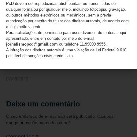
PcD devem ser reproduzidas, distribuídas, ou transmitidas de
qualquer forma ou por qualquer meio, incluindo fotocópia, gravação,
ou outros métodos eletrônicos ou mecânicos, sem a prévia
autorização por escrito do titular dos direitos autorais, de acordo com
a legislação vigente.
Para solicitações de permissão para usos diversos do material aqui
apresentado, entre em contato por meio do e-mail
jornalismopcd@gmail.com
ou telefone
11.99699 9955
.
A infração dos direitos autorais é uma violação de Lei Federal 9.610,
Especialista alerta sobre os desafios no
passível de sanções civis e criminais.
enfrentamento da violência contra a mulher e a
urgência do fortalecimento de redes de apoio
07/08/2026
Deixe um comentário
O seu endereço de e-mail não será publicado.
Campos
obrigatórios são marcados com
*
Comentário
*