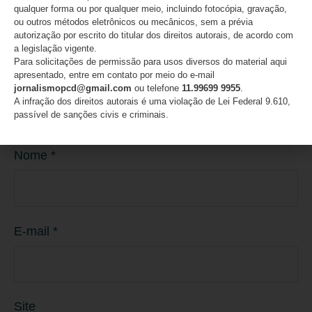
qualquer forma ou por qualquer meio, incluindo fotocópia, gravação,
ou outros métodos eletrônicos ou mecânicos, sem a prévia
autorização por escrito do titular dos direitos autorais, de acordo com
a legislação vigente.
Para solicitações de permissão para usos diversos do material aqui
apresentado, entre em contato por meio do e-mail
jornalismopcd@gmail.com
ou telefone
11.99699 9955
.
A infração dos direitos autorais é uma violação de Lei Federal 9.610,
passível de sanções civis e criminais.
Nome
*
E-mail
*
Site