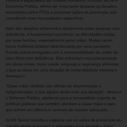
Federal e especialista em Direitos Humanos, Inclusão Social e
Economia Política, afirma ser importante destacar os desafios
enfrentados pelos PCDs e promover ações de prevenção que
considerem suas necessidades específicas.
Além dos desafios enfrentados diretamente pelas pessoas com
deficiência, é fundamental reconhecer as dificuldades vividas
por suas famílias, especialmente pelas mães. Muitas vezes,
essas mulheres acabam abandonadas por seus parceiros,
ficando sobrecarregadas com a responsabilidade de cuidar de
seus filhos com deficiência. Elas enfrentam uma precariedade
em várias áreas, como saúde, emprego e segurança alimentar,
o que as deixa em uma situação de vulnerabilidade extrema e
desespero.
“Essas mães também são vítimas de discriminação e
estigmatização, o que agrava ainda mais sua situação”, destaca
o Defensor Público, alertando para a necessidade urgente de
políticas públicas que também atendam a essas mães e pais,
que sofrem em silêncio e carecem de suporte adequado.
André Naves ressalta a urgência que as ações de prevenção ao
suicídio sejam acessíveis e adaptadas para atender a todos,