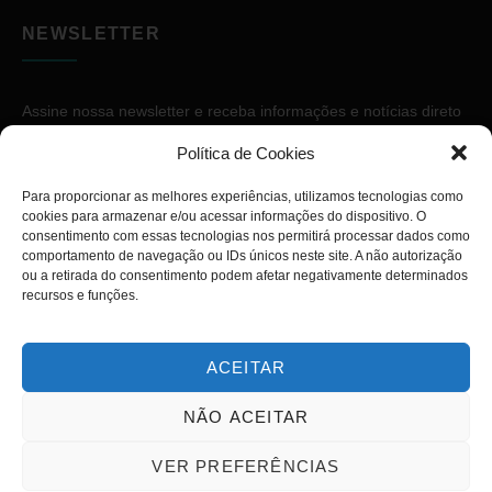
NEWSLETTER
Assine nossa newsletter e receba informações e notícias direto
no seu e-mail.
Política de Cookies
Para proporcionar as melhores experiências, utilizamos tecnologias como
cookies para armazenar e/ou acessar informações do dispositivo. O
consentimento com essas tecnologias nos permitirá processar dados como
comportamento de navegação ou IDs únicos neste site. A não autorização
ou a retirada do consentimento podem afetar negativamente determinados
ASSINAR
recursos e funções.
ACEITAR
NÃO ACEITAR
Copyright © 2026. Diário PcD. Todos os direitos reservados.
VER PREFERÊNCIAS