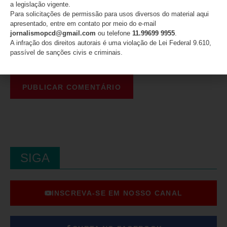
a legislação vigente.
Para solicitações de permissão para usos diversos do material aqui
próxima vez que eu comentar.
apresentado, entre em contato por meio do e-mail
jornalismopcd@gmail.com
ou telefone
11.99699 9955
.
A infração dos direitos autorais é uma violação de Lei Federal 9.610,
passível de sanções civis e criminais.
SIGA
INSCREVA-SE EM NOSSO CANAL