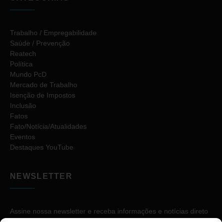
Trabalho / Empregabilidade
Saúde / Prevenção
Reatech
Política
Mundo PcD
Mercado de Trabalho
Isenção de Impostos
Inclusão
Fatos
Fato/Notícia/Atualidades
Eventos
Destaques YouTube
NEWSLETTER
Assine nossa newsletter e receba informações e notícias direto
no seu e-mail.