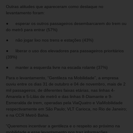
Outras atitudes que apareceram como destaque no
levantamento foram:
● esperar os outros passageiros desembarcarem do trem ou
do metrô para entrar (57%)
● não jogar lixo nos trens e estações (43%)
● liberar o uso dos elevadores para passageiros prioritários
(39%)
● manter a esquerda livre na escada rolante (37%)
Para o levantamento, “Gentileza na Mobilidade”, a empresa
ouviu entre os dias 31 de outubro e 04 de novembro, mais de 2
mil passageiros, de diferentes faixas etárias, nas linhas 4-
Amarela e 5-Lilás de metrô e das linhas 8-Diamante e 9-
Esmeralda de trem, operadas pela ViaQuatro e ViaMobilidade
respectivamente em São Paulo; VLT Carioca, no Rio de Janeiro;
e na CCR Metrô Bahia.
“Queremos incentivar a gentileza e o respeito ao próximo na
mobilidade e esse levantamento nos traz informações