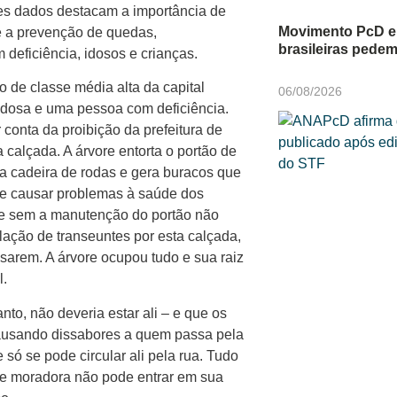
es dados destacam a importância de
Movimento PcD e 
e a prevenção de quedas,
brasileiras pede
eficiência, idosos e crianças.
o de classe média alta da capital
06/08/2026
 idosa e uma pessoa com deficiência.
onta da proibição da prefeitura de
 calçada. A árvore entorta o portão de
a cadeira de rodas e gera buracos que
de causar problemas à saúde dos
ue sem a manutenção do portão não
ação de transeuntes por esta calçada,
sarem. A árvore ocupou tudo e sua raiz
l.
nto, não deveria estar ali – e que os
causando dissabores a quem passa pela
 só se pode circular ali pela rua. Tudo
 e moradora não pode entrar em sua