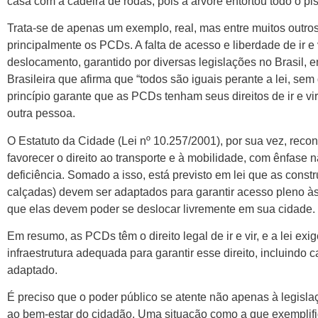
casa com a cadeira de rodas, pois a árvore entortou todo o pis
Trata-se de apenas um exemplo, real, mas entre muitos outros 
principalmente os PCDs. A falta de acesso e liberdade de ir e v
deslocamento, garantido por diversas legislações no Brasil, en
Brasileira que afirma que “todos são iguais perante a lei, sem
princípio garante que as PCDs tenham seus direitos de ir e v
outra pessoa.
O Estatuto da Cidade (Lei nº 10.257/2001), por sua vez, rec
favorecer o direito ao transporte e à mobilidade, com ênfase
deficiência. Somado a isso, está previsto em lei que as constr
calçadas) devem ser adaptados para garantir acesso pleno às
que elas devem poder se deslocar livremente em sua cidade.
Em resumo, as PCDs têm o direito legal de ir e vir, e a lei e
infraestrutura adequada para garantir esse direito, incluindo 
adaptado.
É preciso que o poder público se atente não apenas à legisl
ao bem-estar do cidadão. Uma situação como a que exemplifi