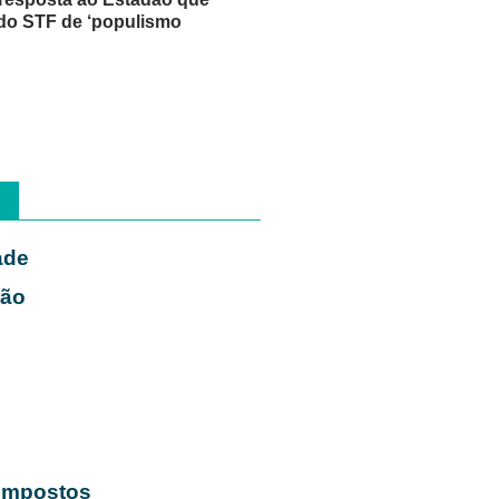
do STF de ‘populismo
ade
ião
s
 Impostos