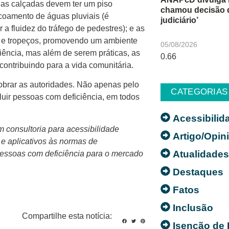
; as calçadas devem ter um piso
chamou decisão 
coamento de águas pluviais (é
judiciário’
a fluidez do tráfego de pedestres); e as
s e tropeços, promovendo um ambiente
05/08/2026
iência, mas além de serem práticas, as
contribuindo para a vida comunitária.
cobrar as autoridades. Não apenas pelo
CATEGORIAS
uir pessoas com deficiência, em todos
Acessibilid
 consultoria para acessibilidade
Artigo/Opin
s e aplicativos às normas de
Atualidade
pessoas com deficiência para o mercado
Destaques
Fatos
Inclusão
Compartilhe esta notícia:
Isenção de