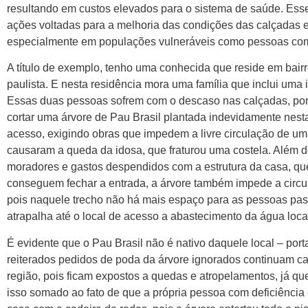
resultando em custos elevados para o sistema de saúde. Ess
ações voltadas para a melhoria das condições das calçadas 
especialmente em populações vulneráveis como pessoas com d
A título de exemplo, tenho uma conhecida que reside em bairr
paulista. E nesta residência mora uma família que inclui uma
Essas duas pessoas sofrem com o descaso nas calçadas, por c
cortar uma árvore de Pau Brasil plantada indevidamente nesta
acesso, exigindo obras que impedem a livre circulação de um
causaram a queda da idosa, que fraturou uma costela. Além 
moradores e gastos despendidos com a estrutura da casa, q
conseguem fechar a entrada, a árvore também impede a circul
pois naquele trecho não há mais espaço para as pessoas pas
atrapalha até o local de acesso a abastecimento da água loca
É evidente que o Pau Brasil não é nativo daquele local – porta
reiterados pedidos de poda da árvore ignorados continuam 
região, pois ficam expostos a quedas e atropelamentos, já que
isso somado ao fato de que a própria pessoa com deficiência