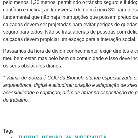
pelo menos 1,20 metros, permitindo o trânsito seguro e fluido
contínuo e inclinação transversal de no máximo 3% para o es
fundamental que não haja interrupções que possam prejudicar 
calçadas devem ser projetadas para evitar perigos de queda
seguro para todos. Não se trata apenas de pessoas com defic
calçadas devem propiciar um espaço para a interação social, 
Passamos da hora de dividir conhecimento, exigir direitos e 
meu bem-estar, mas pelo bem da comunidade e isso deve incl
os seus obstáculos diários.
* Valmir de Souza é COO da Biomob, startup especializada em
arquitetônica, digital e atitudinal; criação e adaptação de site
acessibilidade e captação; além de atuar na capacitação de 
de trabalho.
Tags
BIOMOB
,
OPINIÃO
,
VALMIRDESOUZA