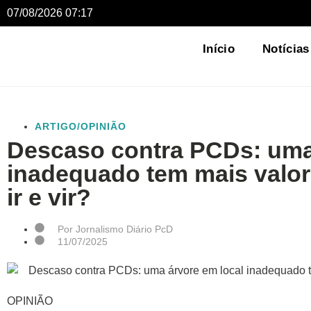
07/08/2026 07:17
Início
Notícias
ARTIGO/OPINIÃO
Descaso contra PCDs: uma
inadequado tem mais valor 
ir e vir?
Por
Jornalismo Diário PcD
11/07/2025
OPINIÃO