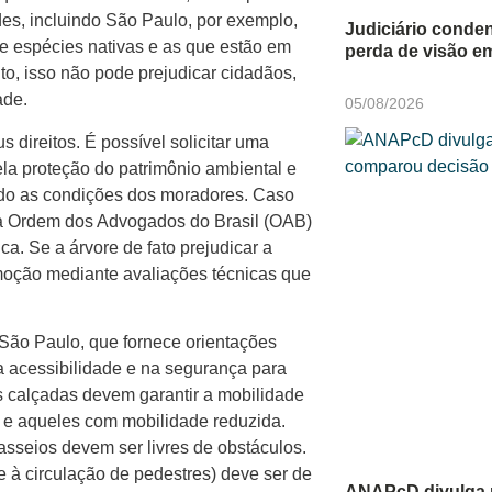
des, incluindo São Paulo, por exemplo,
Judiciário cond
e espécies nativas e as que estão em
perda de visão e
to, isso não pode prejudicar cidadãos,
ade.
05/08/2026
direitos. É possível solicitar uma
ela proteção do patrimônio ambiental e
ndo as condições dos moradores. Caso
o à Ordem dos Advogados do Brasil (OAB)
ca. Se a árvore de fato prejudicar a
emoção mediante avaliações técnicas que
São Paulo, que fornece orientações
 acessibilidade e na segurança para
 as calçadas devem garantir a mobilidade
s e aqueles com mobilidade reduzida.
 passeios devem ser livres de obstáculos.
e à circulação de pedestres) deve ser de
ANAPcD divulga 