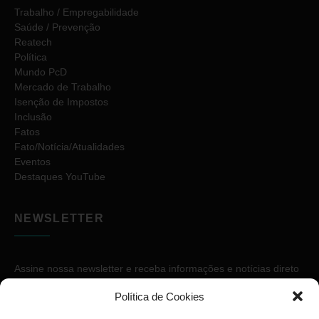
Trabalho / Empregabilidade
Saúde / Prevenção
Reatech
Política
Mundo PcD
Mercado de Trabalho
Isenção de Impostos
Inclusão
Fatos
Fato/Notícia/Atualidades
Eventos
Destaques YouTube
NEWSLETTER
Assine nossa newsletter e receba informações e notícias direto
no seu e-mail.
Política de Cookies