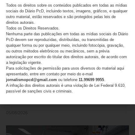
Todos os direitos sobre os conteúdos publicados em todas as mídias
PUBLICAÇÕES RECENTES
sociais do Diário PcD, incluindo textos, imagens, gráficos, e qualquer
outro material, estão reservados e são protegidos pelas leis de
direitos autorais.
Todos os Direitos Reservados.
Nenhuma parte das publicações em todas as mídias sociais do Diário
PcD devem ser reproduzidas, distribuídas, ou transmitidas de
qualquer forma ou por qualquer meio, incluindo fotocópia, gravação,
ou outros métodos eletrônicos ou mecânicos, sem a prévia
autorização por escrito do titular dos direitos autorais, de acordo com
a legislação vigente.
Para solicitações de permissão para usos diversos do material aqui
apresentado, entre em contato por meio do e-mail
jornalismopcd@gmail.com
ou telefone
11.99699 9955
.
A infração dos direitos autorais é uma violação de Lei Federal 9.610,
passível de sanções civis e criminais.
Judiciário condenou médico que provocou perda de
visão em 21 pessoas em São Paulo
05/08/2026