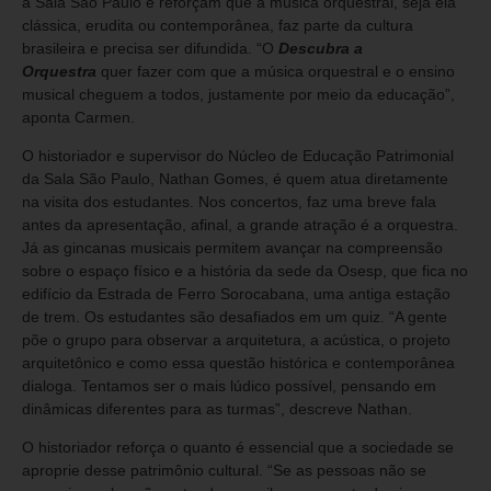
à Sala São Paulo e reforçam que a música orquestral, seja ela
clássica, erudita ou contemporânea, faz parte da cultura
brasileira e precisa ser difundida. “O
Descubra a
Orquestra
quer fazer com que a música orquestral e o ensino
musical cheguem a todos, justamente por meio da educação”,
aponta Carmen.
O historiador e supervisor do Núcleo de Educação Patrimonial
da Sala São Paulo, Nathan Gomes, é quem atua diretamente
na visita dos estudantes. Nos concertos, faz uma breve fala
antes da apresentação, afinal, a grande atração é a orquestra.
Já as gincanas musicais permitem avançar na compreensão
sobre o espaço físico e a história da sede da Osesp, que fica no
edifício da Estrada de Ferro Sorocabana, uma antiga estação
de trem. Os estudantes são desafiados em um quiz. “A gente
põe o grupo para observar a arquitetura, a acústica, o projeto
arquitetônico e como essa questão histórica e contemporânea
dialoga. Tentamos ser o mais lúdico possível, pensando em
dinâmicas diferentes para as turmas”, descreve Nathan.
O historiador reforça o quanto é essencial que a sociedade se
aproprie desse patrimônio cultural. “Se as pessoas não se