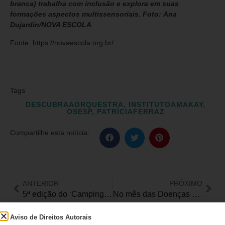
branca) trabalha com inclusão e explora em suas
formações aspectos multissensoriais. Foto: Ana
Dujardin/NOVA ESCOLA
Fonte: https://novaescola.org.br/
Tags
DESCUBRAAORQUESTRA
,
INSTITUTOAMAKAY
,
OSESP
,
PATRÍCIAFERRAZ
Compartilhe esta notícia:
ANTERIOR
PRÓXIMO
5ª edição do ‘Camping Acessível’ acontece dia 16 de março em Três Coroas, no Rio Grande do Sul
No mês das Doenças Raras, o Instituto Jô Clemente (IJC) apresenta histórias que visam à conscientização
Aviso de Direitos Autorais