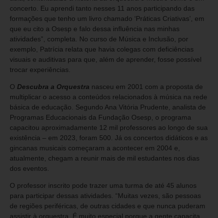
concerto. Eu aprendi tanto nesses 11 anos participando das
formações que tenho um livro chamado ‘Práticas Criativas’, em
que eu cito a Osesp e falo dessa influência nas minhas
atividades”, completa. No curso de Música e Inclusão, por
exemplo, Patrícia relata que havia colegas com deficiências
visuais e auditivas para que, além de aprender, fosse possível
trocar experiências.
O
Descubra a Orquestra
nasceu em 2001 com a proposta de
multiplicar o acesso a conteúdos relacionados à música na rede
básica de educação. Segundo Ana Vitória Prudente, analista de
Programas Educacionais da Fundação Osesp, o programa
capacitou aproximadamente 12 mil professores ao longo de sua
existência – em 2023, foram 500. Já os concertos didáticos e as
gincanas musicais começaram a acontecer em 2004 e,
atualmente, chegam a reunir mais de mil estudantes nos dias
dos eventos.
O professor inscrito pode trazer uma turma de até 45 alunos
para participar dessas atividades. “Muitas vezes, são pessoas
de regiões periféricas, de outras cidades e que nunca puderam
assistir à orquestra. É muito especial porque a gente capacita