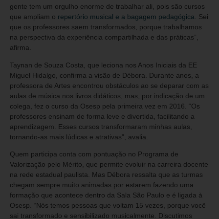
gente tem um orgulho enorme de trabalhar ali, pois são cursos
que ampliam o
repertório musical e a bagagem pedagógica
. Sei
que os professores saem transformados, porque trabalhamos
na perspectiva da experiência compartilhada e das práticas”,
afirma.
Taynan de Souza Costa, que leciona nos Anos Iniciais da EE
Miguel Hidalgo, confirma a visão de Débora. Durante anos, a
professora de Artes encontrou obstáculos ao se deparar com as
aulas de música nos livros didáticos, mas, por indicação de um
colega, fez o curso da Osesp pela primeira vez em 2016. “Os
professores ensinam de forma leve e divertida, facilitando a
aprendizagem. Esses cursos transformaram minhas aulas,
tornando-as mais lúdicas e atrativas”, avalia.
Quem participa conta com pontuação no Programa de
Valorização pelo Mérito, que permite evoluir na carreira docente
na rede estadual paulista. Mas Débora ressalta que as turmas
chegam sempre muito animadas por estarem fazendo uma
formação que acontece dentro da Sala São Paulo e é ligada à
Osesp. “Nós temos pessoas que voltam 15 vezes, porque você
sai transformado e sensibilizado musicalmente. Discutimos