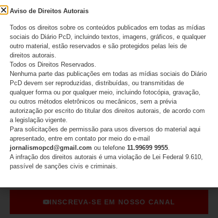
Aviso de Direitos Autorais
Salvar meus dados neste navegador para a
Todos os direitos sobre os conteúdos publicados em todas as mídias
próxima vez que eu comentar.
sociais do Diário PcD, incluindo textos, imagens, gráficos, e qualquer
outro material, estão reservados e são protegidos pelas leis de
direitos autorais.
Todos os Direitos Reservados.
Nenhuma parte das publicações em todas as mídias sociais do Diário
PcD devem ser reproduzidas, distribuídas, ou transmitidas de
qualquer forma ou por qualquer meio, incluindo fotocópia, gravação,
ou outros métodos eletrônicos ou mecânicos, sem a prévia
autorização por escrito do titular dos direitos autorais, de acordo com
a legislação vigente.
Para solicitações de permissão para usos diversos do material aqui
apresentado, entre em contato por meio do e-mail
jornalismopcd@gmail.com
ou telefone
11.99699 9955
.
A infração dos direitos autorais é uma violação de Lei Federal 9.610,
SIGA
passível de sanções civis e criminais.
INSCREVA-SE EM NOSSO CANAL