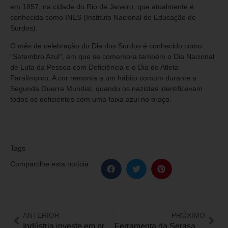
em 1857, na cidade do Rio de Janeiro, que atualmente é
conhecida como INES (Instituto Nacional de Educação de
Surdos).
O mês de celebração do Dia dos Surdos é conhecido como
“Setembro Azul”, em que se comemora também o Dia Nacional
de Luta da Pessoa com Deficiência e o Dia do Atleta
Paralímpico. A cor remonta a um hábito comum durante a
Segunda Guerra Mundial, quando os nazistas identificavam
todos os deficientes com uma faixa azul no braço.
Tags
Compartilhe esta notícia:
ANTERIOR
PRÓXIMO
Indústria investe em programa de acessibilidade para pessoas surdas dentro e fora da empresa
Ferramenta da Serasa permite negociação de dívidas em Língua de Sinais e estimula inclusão financeira