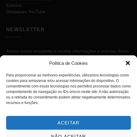
Eventos
Destaques YouTube
NEWSLETTER
Assine nossa newsletter e receba informações e notícias direto
no seu e-mail.
Política de Cookies
Para proporcionar as melhores experiências, utilizamos tecnologias como
cookies para armazenar e/ou acessar informações do dispositivo. O
consentimento com essas tecnologias nos permitirá processar dados como
comportamento de navegação ou IDs únicos neste site. A não autorização
ou a retirada do consentimento podem afetar negativamente determinados
ASSINAR
recursos e funções.
ACEITAR
NÃO ACEITAR