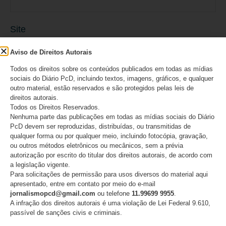
Site
Aviso de Direitos Autorais
Todos os direitos sobre os conteúdos publicados em todas as mídias
sociais do Diário PcD, incluindo textos, imagens, gráficos, e qualquer
outro material, estão reservados e são protegidos pelas leis de
Salvar meus dados neste navegador para a
direitos autorais.
Todos os Direitos Reservados.
próxima vez que eu comentar.
Nenhuma parte das publicações em todas as mídias sociais do Diário
PcD devem ser reproduzidas, distribuídas, ou transmitidas de
qualquer forma ou por qualquer meio, incluindo fotocópia, gravação,
ou outros métodos eletrônicos ou mecânicos, sem a prévia
autorização por escrito do titular dos direitos autorais, de acordo com
a legislação vigente.
Para solicitações de permissão para usos diversos do material aqui
apresentado, entre em contato por meio do e-mail
jornalismopcd@gmail.com
ou telefone
11.99699 9955
.
A infração dos direitos autorais é uma violação de Lei Federal 9.610,
passível de sanções civis e criminais.