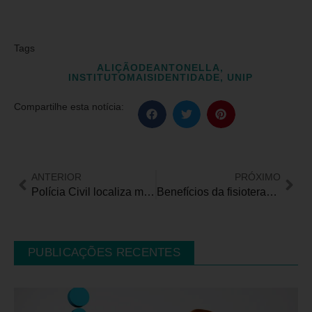
Tags
ALIÇÃODEANTONELLA
,
INSTITUTOMAISIDENTIDADE
,
UNIP
Compartilhe esta notícia:
ANTERIOR
PRÓXIMO
Polícia Civil localiza motorista suspeito de agredir mãe com filho autista em Cuiabá
Benefícios da fisioterapia para crianças com autismo
PUBLICAÇÕES RECENTES