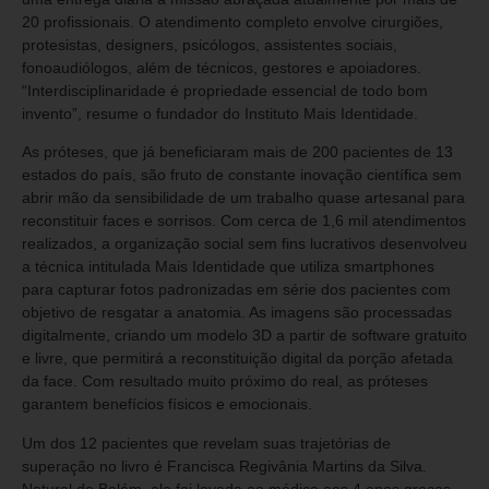
20 profissionais. O atendimento completo envolve cirurgiões,
protesistas, designers, psicólogos, assistentes sociais,
fonoaudiólogos, além de técnicos, gestores e apoiadores.
“Interdisciplinaridade é propriedade essencial de todo bom
invento”, resume o fundador do Instituto Mais Identidade.
As próteses, que já beneficiaram mais de 200 pacientes de 13
estados do país, são fruto de constante inovação científica sem
abrir mão da sensibilidade de um trabalho quase artesanal para
reconstituir faces e sorrisos. Com cerca de 1,6 mil atendimentos
realizados, a organização social sem fins lucrativos desenvolveu
a técnica intitulada Mais Identidade que utiliza smartphones
para capturar fotos padronizadas em série dos pacientes com
objetivo de resgatar a anatomia. As imagens são processadas
digitalmente, criando um modelo 3D a partir de software gratuito
e livre, que permitirá a reconstituição digital da porção afetada
da face. Com resultado muito próximo do real, as próteses
garantem benefícios físicos e emocionais.
Um dos 12 pacientes que revelam suas trajetórias de
superação no livro é Francisca Regivânia Martins da Silva.
Natural de Belém, ela foi levada ao médico aos 4 anos graças