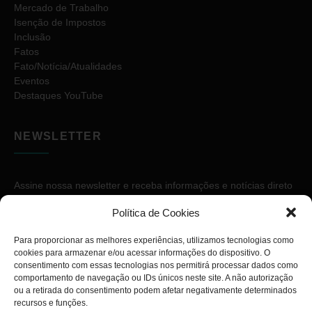
Mercado de Trabalho
Isenção de Impostos
Inclusão
Fatos
Fato/Notícia/Atualidades
Eventos
Destaques YouTube
NEWSLETTER
Assine nossa newsletter e receba informações e notícias direto
no seu e-mail.
Política de Cookies
Para proporcionar as melhores experiências, utilizamos tecnologias como
cookies para armazenar e/ou acessar informações do dispositivo. O
consentimento com essas tecnologias nos permitirá processar dados como
comportamento de navegação ou IDs únicos neste site. A não autorização
ou a retirada do consentimento podem afetar negativamente determinados
ASSINAR
recursos e funções.