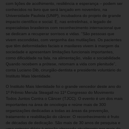
com lições de acolhimento, resiliência e esperança – podem ser
conhecidos no livro que será lançado em novembro, na
Universidade Paulista (UNIP), incubadora do projeto de grande
impacto científico e social. E, nas entrelinhas, o legado de
especialistas brasileiros com reconhecimento internacional que
se dedicam a recuperar sorrisos e vidas. “São pessoas que
vivem escondidas, com vergonha das mutilações. Os pacientes
que têm deformidades faciais e maxilares vivem à margem da
sociedade e apresentam limitações funcionais importantes,
como dificuldade na fala, na alimentação, visão e sociabilidade.
Quando recebem a prótese, retomam a vida com plenitude”,
conta Luciano Dib, cirurgião-dentista e presidente voluntário do
Instituto Mais Identidade.
O Instituto Mais Identidade foi o grande vencedor deste ano do
1º Prêmio Merula Steagall no 11º Congresso do Movimento
Todos Juntos Contra o Câncer (TJCC). O evento é um dos mais
importantes na área de oncologia e reúne mais de 300
organizações dedicadas a todas as áreas da prevenção,
tratamento e reabilitação do câncer. O reconhecimento é fruto
de décadas de dedicação. São mais de 30 anos de pesquisa e
uma entrega diária à missão abraçada atualmente por mais de