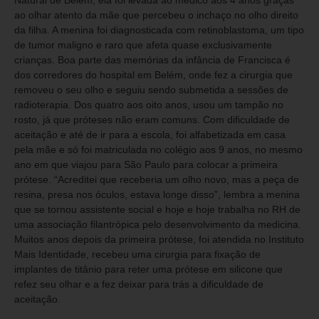
ao olhar atento da mãe que percebeu o inchaço no olho direito
da filha. A menina foi diagnosticada com retinoblastoma, um tipo
de tumor maligno e raro que afeta quase exclusivamente
crianças. Boa parte das memórias da infância de Francisca é
dos corredores do hospital em Belém, onde fez a cirurgia que
removeu o seu olho e seguiu sendo submetida a sessões de
radioterapia. Dos quatro aos oito anos, usou um tampão no
rosto, já que próteses não eram comuns. Com dificuldade de
aceitação e até de ir para a escola, foi alfabetizada em casa
pela mãe e só foi matriculada no colégio aos 9 anos, no mesmo
ano em que viajou para São Paulo para colocar a primeira
prótese. “Acreditei que receberia um olho novo, mas a peça de
resina, presa nos óculos, estava longe disso”, lembra a menina
que se tornou assistente social e hoje e hoje trabalha no RH de
uma associação filantrópica pelo desenvolvimento da medicina.
Muitos anos depois da primeira prótese, foi atendida no Instituto
Mais Identidade, recebeu uma cirurgia para fixação de
implantes de titânio para reter uma prótese em silicone que
refez seu olhar e a fez deixar para trás a dificuldade de
aceitação.