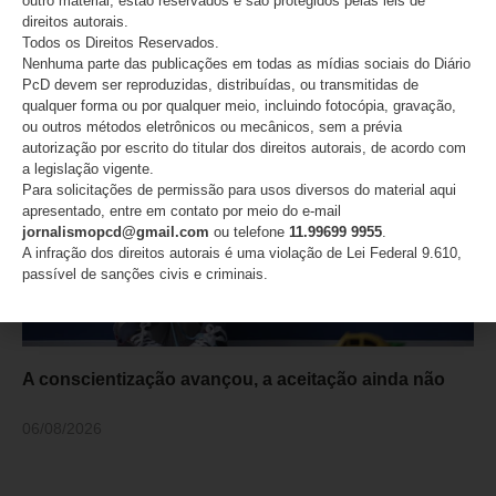
outro material, estão reservados e são protegidos pelas leis de
Atletas do Time São Paulo são campeãs do
direitos autorais.
Internacional de badminton paralímpico
Todos os Direitos Reservados.
Nenhuma parte das publicações em todas as mídias sociais do Diário
06/08/2026
PcD devem ser reproduzidas, distribuídas, ou transmitidas de
qualquer forma ou por qualquer meio, incluindo fotocópia, gravação,
ou outros métodos eletrônicos ou mecânicos, sem a prévia
autorização por escrito do titular dos direitos autorais, de acordo com
a legislação vigente.
Para solicitações de permissão para usos diversos do material aqui
apresentado, entre em contato por meio do e-mail
jornalismopcd@gmail.com
ou telefone
11.99699 9955
.
A infração dos direitos autorais é uma violação de Lei Federal 9.610,
passível de sanções civis e criminais.
A conscientização avançou, a aceitação ainda não
06/08/2026