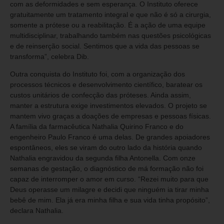
com as deformidades e sem esperança. O Instituto oferece
gratuitamente um tratamento integral e que não é só a cirurgia,
somente a prótese ou a reabilitação. É a ação de uma equipe
multidisciplinar, trabalhando também nas questões psicológicas
e de reinserção social. Sentimos que a vida das pessoas se
transforma”, celebra Dib.
Outra conquista do Instituto foi, com a organização dos
processos técnicos e desenvolvimento científico, baratear os
custos unitários de confecção das próteses. Ainda assim,
manter a estrutura exige investimentos elevados. O projeto se
mantem vivo graças a doações de empresas e pessoas físicas.
A família da farmacêutica Nathalia Quirino Franco e do
engenheiro Paulo Franco é uma delas. De grandes apoiadores
espontâneos, eles se viram do outro lado da história quando
Nathalia engravidou da segunda filha Antonella. Com onze
semanas de gestação, o diagnóstico de má formação não foi
capaz de interromper o amor em curso. “Rezei muito para que
Deus operasse um milagre e decidi que ninguém ia tirar minha
bebê de mim. Ela já era minha filha e sua vida tinha propósito”,
declara Nathalia.