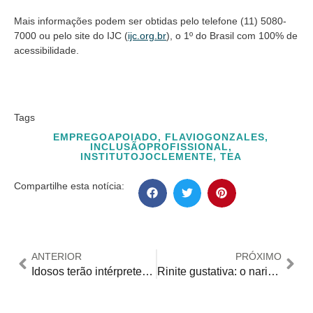
Mais informações podem ser obtidas pelo telefone (11) 5080-
7000 ou pelo site do IJC (
ijc.org.br
), o 1º do Brasil com 100% de
acessibilidade.
Tags
EMPREGOAPOIADO
,
FLAVIOGONZALES
,
INCLUSÃOPROFISSIONAL
,
INSTITUTOJOCLEMENTE
,
TEA
Compartilhe esta notícia:
ANTERIOR
PRÓXIMO
Idosos terão intérpretes de Libras em instituições do Rio de Janeiro
Rinite gustativa: o nariz que “escorre” na hora da refeição