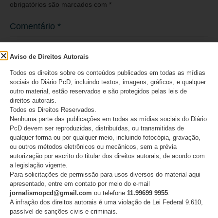
obrigatórios são marcados com
*
Comentário
*
Aviso de Direitos Autorais
Todos os direitos sobre os conteúdos publicados em todas as mídias
sociais do Diário PcD, incluindo textos, imagens, gráficos, e qualquer
outro material, estão reservados e são protegidos pelas leis de
direitos autorais.
Todos os Direitos Reservados.
Nenhuma parte das publicações em todas as mídias sociais do Diário
PcD devem ser reproduzidas, distribuídas, ou transmitidas de
qualquer forma ou por qualquer meio, incluindo fotocópia, gravação,
ou outros métodos eletrônicos ou mecânicos, sem a prévia
Nome
*
autorização por escrito do titular dos direitos autorais, de acordo com
a legislação vigente.
Para solicitações de permissão para usos diversos do material aqui
apresentado, entre em contato por meio do e-mail
jornalismopcd@gmail.com
ou telefone
11.99699 9955
.
A infração dos direitos autorais é uma violação de Lei Federal 9.610,
E-mail
*
passível de sanções civis e criminais.