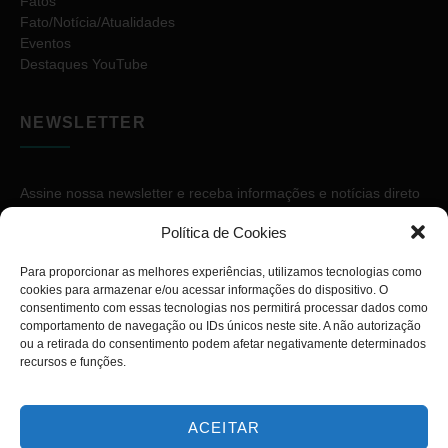
Fatos
Fato/Notícia/Atualidades
Eventos
Destaques YouTube
NEWSLETTER
Assine nossa newsletter e receba informações e notícias direto
no seu e-mail.
Política de Cookies
Para proporcionar as melhores experiências, utilizamos tecnologias como
cookies para armazenar e/ou acessar informações do dispositivo. O
consentimento com essas tecnologias nos permitirá processar dados como
comportamento de navegação ou IDs únicos neste site. A não autorização
ou a retirada do consentimento podem afetar negativamente determinados
ASSINAR
recursos e funções.
ACEITAR