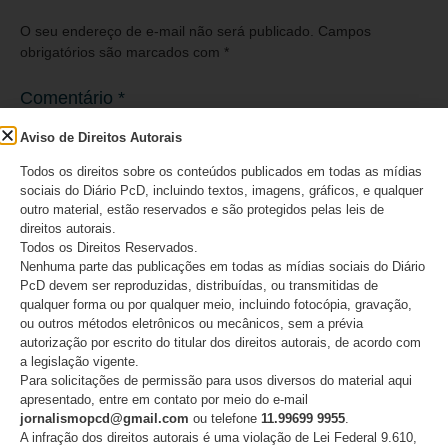
O seu endereço de e-mail não será publicado.
Campos
obrigatórios são marcados com
*
Comentário
*
Aviso de Direitos Autorais
Todos os direitos sobre os conteúdos publicados em todas as mídias
sociais do Diário PcD, incluindo textos, imagens, gráficos, e qualquer
outro material, estão reservados e são protegidos pelas leis de
direitos autorais.
Todos os Direitos Reservados.
Nenhuma parte das publicações em todas as mídias sociais do Diário
PcD devem ser reproduzidas, distribuídas, ou transmitidas de
qualquer forma ou por qualquer meio, incluindo fotocópia, gravação,
ou outros métodos eletrônicos ou mecânicos, sem a prévia
autorização por escrito do titular dos direitos autorais, de acordo com
Nome
*
a legislação vigente.
Para solicitações de permissão para usos diversos do material aqui
apresentado, entre em contato por meio do e-mail
jornalismopcd@gmail.com
ou telefone
11.99699 9955
.
A infração dos direitos autorais é uma violação de Lei Federal 9.610,