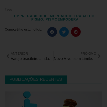
Tags
EMPREGABILIDDE
,
MERCADODETRABALHO
,
PISMO
,
PISMOEMPODERA
Compartilhe esta notícia:
ANTERIOR
PRÓXIMO
Varejo brasileiro ainda ignora acessibilidade digital
Novo Viver sem Limite completa um ano com ações que ampliam direitos das pessoas com deficiência no Brasil
PUBLICAÇÕES RECENTES