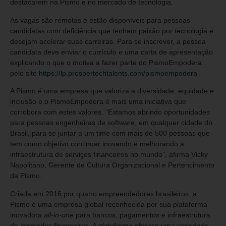
destacarem na Pismo e no mercado de tecnologia.
As vagas são remotas e estão disponíveis para pessoas
candidatas com deficiência que tenham paixão por tecnologia e
desejam acelerar suas carreiras. Para se inscrever, a pessoa
candidata deve enviar o currículo e uma carta de apresentação
explicando o que o motiva a fazer parte do PismoEmpodera
pelo site
https://lp.prospertechtalents.com/pismoempodera
A Pismo é uma empresa que valoriza a diversidade, equidade e
inclusão e o PismoEmpodera é mais uma iniciativa que
corrobora com estes valores. “Estamos abrindo oportunidades
para pessoas engenheiras de software, em qualquer cidade do
Brasil, para se juntar a um time com mais de 500 pessoas que
tem como objetivo continuar inovando e melhorando a
infraestrutura de serviços financeiros no mundo”, afirma Vicky
Napolitano, Gerente de Cultura Organizacional e Pertencimento
da Pismo.
Criada em 2016 por quatro empreendedores brasileiros, a
Pismo é uma empresa global reconhecida por sua plataforma
inovadora
all-in-one
para bancos, pagamentos e infraestrutura
de mercados financeiros. A plataforma oferece uma variedade