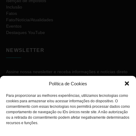
Isenção de Impostos
Inclusão
Fatos
Fato/Notícia/Atualidades
Eventos
Destaques YouTube
NEWSLETTER
Assine nossa newsletter e receba informações e notícias direto
no seu e-mail.
Política de Cookies
Para proporcionar as melhores experiências, utilizamos tecnologias como
cookies para armazenar e/ou acessar informações do dispositivo. O
consentimento com essas tecnologias nos permitirá processar dados como
comportamento de navegação ou IDs únicos neste site. A não autorização
ou a retirada do consentimento podem afetar negativamente determinados
ASSINAR
recursos e funções.