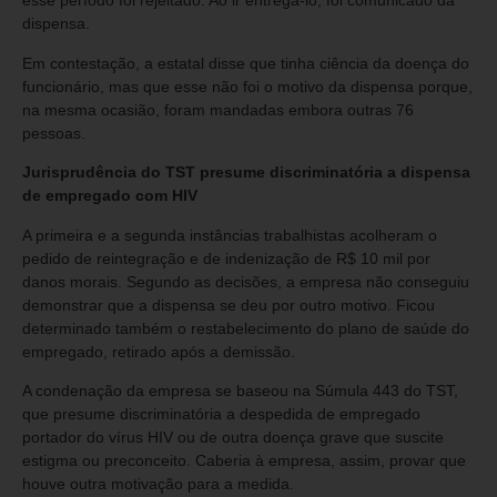
esse período foi rejeitado. Ao ir entregá-lo, foi comunicado da
dispensa.
Em contestação, a estatal disse que tinha ciência da doença do
funcionário, mas que esse não foi o motivo da dispensa porque,
na mesma ocasião, foram mandadas embora outras 76
pessoas.
Jurisprudência do TST presume discriminatória a dispensa
de empregado com HIV
A primeira e a segunda instâncias trabalhistas acolheram o
pedido de reintegração e de indenização de R$ 10 mil por
danos morais. Segundo as decisões, a empresa não conseguiu
demonstrar que a dispensa se deu por outro motivo. Ficou
determinado também o restabelecimento do plano de saúde do
empregado, retirado após a demissão.
A condenação da empresa se baseou na Súmula 443 do TST,
que presume discriminatória a despedida de empregado
portador do vírus HIV ou de outra doença grave que suscite
estigma ou preconceito. Caberia à empresa, assim, provar que
houve outra motivação para a medida.