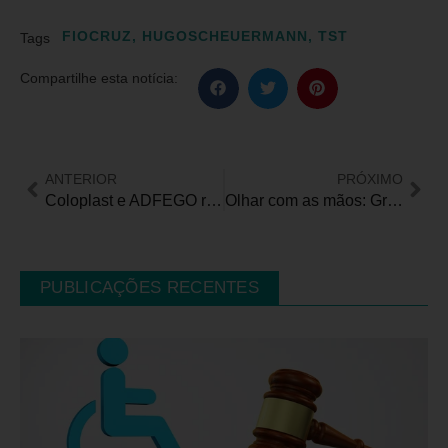
FIOCRUZ
,
HUGOSCHEUERMANN
,
TST
Tags
Compartilhe esta notícia:
ANTERIOR
PRÓXIMO
Coloplast e ADFEGO reúnem entidades de todo o Brasil
Olhar com as mãos: Graffiti Pra Cego Ver desbrava novos horizontes na arte urbana
PUBLICAÇÕES RECENTES