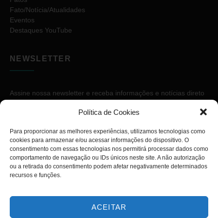
Fato/Notícia/Atualidades
Eventos
Destaques YouTube
NEWSLETTER
Assine nossa newsletter e receba informações e notícias direto
no seu e-mail.
Política de Cookies
Para proporcionar as melhores experiências, utilizamos tecnologias como
cookies para armazenar e/ou acessar informações do dispositivo. O
consentimento com essas tecnologias nos permitirá processar dados como
comportamento de navegação ou IDs únicos neste site. A não autorização
ou a retirada do consentimento podem afetar negativamente determinados
ASSINAR
recursos e funções.
ACEITAR