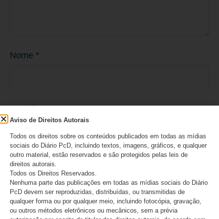
Nome
*
E-mail
*
Aviso de Direitos Autorais
Todos os direitos sobre os conteúdos publicados em todas as mídias
sociais do Diário PcD, incluindo textos, imagens, gráficos, e qualquer
outro material, estão reservados e são protegidos pelas leis de
Site
direitos autorais.
Todos os Direitos Reservados.
Nenhuma parte das publicações em todas as mídias sociais do Diário
PcD devem ser reproduzidas, distribuídas, ou transmitidas de
qualquer forma ou por qualquer meio, incluindo fotocópia, gravação,
ou outros métodos eletrônicos ou mecânicos, sem a prévia