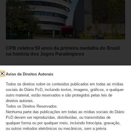
CPB celebra 50 anos da primeira medalha do Brasil
na história dos Jogos Paralímpicos
07/08/2026
Aviso de Direitos Autorais
Todos os direitos sobre os conteúdos publicados em todas as mídias
sociais do Diário PcD, incluindo textos, imagens, gráficos, e qualquer
outro material, estão reservados e são protegidos pelas leis de
direitos autorais.
Todos os Direitos Reservados.
Nenhuma parte das publicações em todas as mídias sociais do Diário
PcD devem ser reproduzidas, distribuídas, ou transmitidas de
qualquer forma ou por qualquer meio, incluindo fotocópia, gravação,
ou outros métodos eletrônicos ou mecânicos, sem a prévia