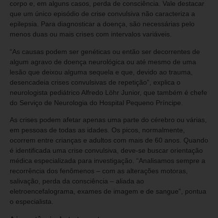
corpo e, em alguns casos, perda de consciência. Vale destacar
que um único episódio de crise convulsiva não caracteriza a
epilepsia. Para diagnosticar a doença, são necessárias pelo
menos duas ou mais crises com intervalos variáveis.
“As causas podem ser genéticas ou então ser decorrentes de
algum agravo de doença neurológica ou até mesmo de uma
lesão que deixou alguma sequela e que, devido ao trauma,
desencadeia crises convulsivas de repetição”, explica o
neurologista pediátrico Alfredo Löhr Junior, que também é chefe
do Serviço de Neurologia do Hospital Pequeno Príncipe.
As crises podem afetar apenas uma parte do cérebro ou várias,
em pessoas de todas as idades. Os picos, normalmente,
ocorrem entre crianças e adultos com mais de 60 anos. Quando
é identificada uma crise convulsiva, deve-se buscar orientação
médica especializada para investigação. “Analisamos sempre a
recorrência dos fenômenos – com as alterações motoras,
salivação, perda da consciência – aliada ao
eletroencefalograma, exames de imagem e de sangue”, pontua
o especialista.