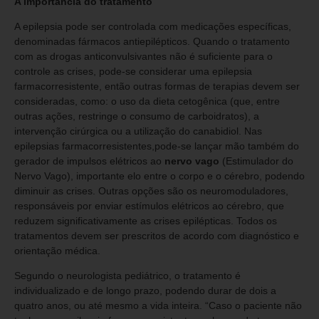
A importância do tratamento
A epilepsia pode ser controlada com medicações específicas,
denominadas fármacos antiepilépticos. Quando o tratamento
com as drogas anticonvulsivantes não é suficiente para o
controle as crises, pode-se considerar uma epilepsia
farmacorresistente, então outras formas de terapias devem ser
consideradas, como: o uso da dieta cetogênica (que, entre
outras ações, restringe o consumo de carboidratos), a
intervenção cirúrgica ou a utilização do canabidiol. Nas
epilepsias farmacorresistentes,pode-se lançar mão também do
gerador de impulsos elétricos ao
nervo vago
(Estimulador do
Nervo Vago), importante elo entre o corpo e o cérebro, podendo
diminuir as crises. Outras opções são os neuromoduladores,
responsáveis por enviar estímulos elétricos ao cérebro, que
reduzem significativamente as crises epilépticas. Todos os
tratamentos devem ser prescritos de acordo com diagnóstico e
orientação médica.
Segundo o neurologista pediátrico, o tratamento é
individualizado e de longo prazo, podendo durar de dois a
quatro anos, ou até mesmo a vida inteira. “Caso o paciente não