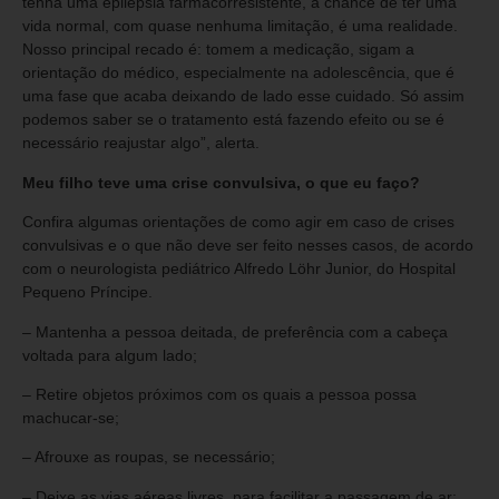
tenha uma epilepsia farmacorresistente, a chance de ter uma
vida normal, com quase nenhuma limitação, é uma realidade.
Nosso principal recado é: tomem a medicação, sigam a
orientação do médico, especialmente na adolescência, que é
uma fase que acaba deixando de lado esse cuidado. Só assim
podemos saber se o tratamento está fazendo efeito ou se é
necessário reajustar algo”, alerta.
Meu filho teve uma crise convulsiva, o que eu faço?
Confira algumas orientações de como agir em caso de crises
convulsivas e o que não deve ser feito nesses casos, de acordo
com o neurologista pediátrico Alfredo Löhr Junior, do Hospital
Pequeno Príncipe.
– Mantenha a pessoa deitada, de preferência com a cabeça
voltada para algum lado;
– Retire objetos próximos com os quais a pessoa possa
machucar-se;
– Afrouxe as roupas, se necessário;
– Deixe as vias aéreas livres, para facilitar a passagem de ar;