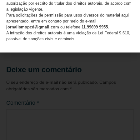
autorização por escrito do titular dos direitos autorais, de acordo com
a legislação vigente.
Para solicitações de permissão para usos diversos do material aqui
Especialista alerta sobre os desafios no
apresentado, entre em contato por meio do e-mail
enfrentamento da violência contra a mulher e a
jornalismopcd@gmail.com
ou telefone
11.99699 9955
.
urgência do fortalecimento de redes de apoio
A infração dos direitos autorais é uma violação de Lei Federal 9.610,
passível de sanções civis e criminais.
07/08/2026
Deixe um comentário
O seu endereço de e-mail não será publicado.
Campos
obrigatórios são marcados com
*
Comentário
*