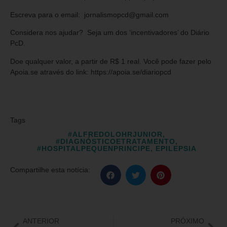
Escreva para o email: jornalismopcd@gmail.com
Considera nos ajudar? Seja um dos ‘incentivadores’ do Diário
PcD.
Doe qualquer valor, a partir de R$ 1 real. Você pode fazer pelo
Apoia.se através do link: https://apoia.se/diariopcd
Tags
#ALFREDOLOHRJUNIOR
,
#DIAGNÓSTICOETRATAMENTO
,
#HOSPITALPEQUENPRINCIPE
,
EPILEPSIA
Compartilhe esta notícia:
ANTERIOR
PRÓXIMO