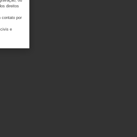
 gravação, ou
os direitos
 contato por
civis e