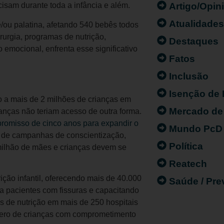
Artigo/Opin
isam durante toda a infância e além.
Atualidade
/ou palatina, afetando 540 bebês todos
rurgia, programas de nutrição,
Destaques
 emocional, enfrenta esse significativo
Fatos
Inclusão
Isenção de
o a mais de 2 milhões de crianças em
Mercado de
anças não teriam acesso de outra forma.
omisso de cinco anos para expandir o
Mundo PcD
o de campanhas de conscientização,
Política
milhão de mães e crianças devem se
Reatech
ição infantil, oferecendo mais de 40.000
Saúde / Pr
a pacientes com fissuras e capacitando
os de nutrição em mais de 250 hospitais
mero de crianças com comprometimento