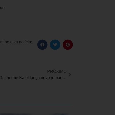
que
ilhe esta notícia:
PRÓXIMO
Jornalista Guilherme Kalel lança novo romance “Coração de Cristal”