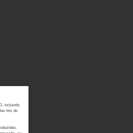
D, incluindo
las leis de
roduzidas,