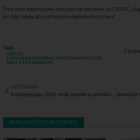
Para mais informações e/ou para se inscrever no CBFAC, cli
em
http://www.abccmf.org.br/congresso/inscricoes/
.
Tags
Compart
CBFAC
,
FISSURASEANOMALIASCRANIOFACIAIS
,
SMILETRAINBRASIL
ANTERIOR
Paralimpíadas 2024: onde assistir a cerimônia de abertura e os jogos
PUBLICAÇÕES RECENTES