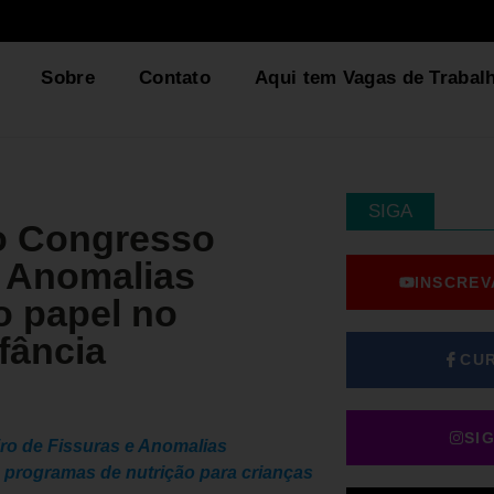
Sobre
Contato
Aqui tem Vagas de Trabal
SIGA
no Congresso
e Anomalias
INSCREV
o papel no
nfância
CU
SI
iro de Fissuras e Anomalias
m programas de nutrição para crianças