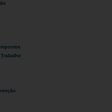
ião
s
 Impostos
 Trabalho
evenção