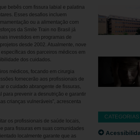
ue bebês com fissura labial e palatina
ntares. Esses desafios incluem
 amamentação ou a alimentação com
forços da Smile Train no Brasil já
reais investidos em programas de
 projetos desde 2002. Atualmente, nove
s específicas dos parceiros médicos em
ibilidade dos cuidados.
ros médicos, focando em cirurgia
ssões fornecerão aos profissionais de
r o cuidado abrangente de fissuras,
 para prevenir a desnutrição e garantir
as crianças vulneráveis”, acrescenta
CATEGORIAS
tar os profissionais de saúde locais,
dade para fissuras em suas comunidades
Acessibilid
ientado localmente garante que as