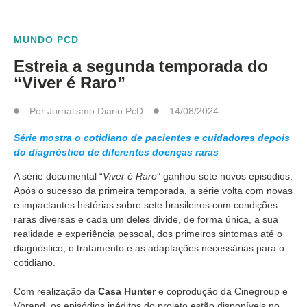
MUNDO PCD
Estreia a segunda temporada do
“Viver é Raro”
Por
Jornalismo Diario PcD
14/08/2024
Série mostra o cotidiano de pacientes e cuidadores depois
do diagnóstico de diferentes doenças raras
A série documental “
Viver é Raro
” ganhou sete novos episódios.
Após o sucesso da primeira temporada, a série volta com novas
e impactantes histórias sobre sete brasileiros com condições
raras diversas e cada um deles divide, de forma única, a sua
realidade e experiência pessoal, dos primeiros sintomas até o
diagnóstico, o tratamento e as adaptações necessárias para o
cotidiano.
Com realização da
Casa Hunter
e coprodução da Cinegroup e
Vbrand, os episódios inéditos do projeto estão disponíveis no