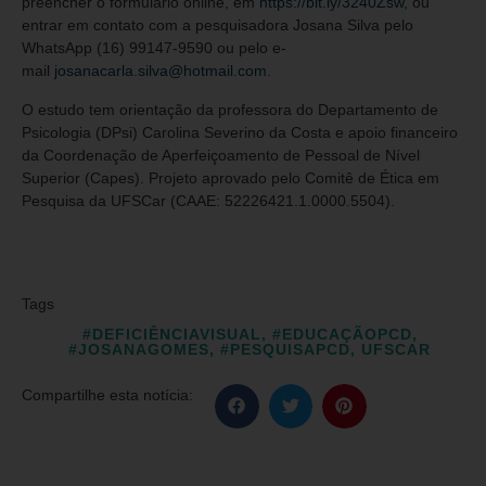
preencher o formulário online, em
https://bit.ly/3240Zsw
, ou
entrar em contato com a pesquisadora Josana Silva pelo
WhatsApp (16) 99147-9590 ou pelo e-
mail
josanacarla.silva@hotmail.com
.
O estudo tem orientação da professora do Departamento de
Psicologia (DPsi) Carolina Severino da Costa e apoio financeiro
da Coordenação de Aperfeiçoamento de Pessoal de Nível
Superior (Capes). Projeto aprovado pelo Comitê de Ética em
Pesquisa da UFSCar (CAAE: 52226421.1.0000.5504).
Tags
#DEFICIÊNCIAVISUAL
,
#EDUCAÇÃOPCD
,
#JOSANAGOMES
,
#PESQUISAPCD
,
UFSCAR
Compartilhe esta notícia: