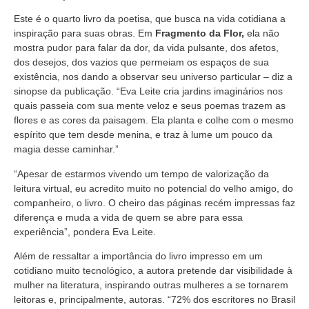
Este é o quarto livro da poetisa, que busca na vida cotidiana a
inspiração para suas obras. Em
Fragmento da Flor,
ela não
mostra pudor para falar da dor, da vida pulsante, dos afetos,
dos desejos, dos vazios que permeiam os espaços de sua
existência, nos dando a observar seu universo particular – diz a
sinopse da publicação. “Eva Leite cria jardins imaginários nos
quais passeia com sua mente veloz e seus poemas trazem as
flores e as cores da paisagem. Ela planta e colhe com o mesmo
espírito que tem desde menina, e traz à lume um pouco da
magia desse caminhar.”
“Apesar de estarmos vivendo um tempo de valorização da
leitura virtual, eu acredito muito no potencial do velho amigo, do
companheiro, o livro. O cheiro das páginas recém impressas faz
diferença e muda a vida de quem se abre para essa
experiência”, pondera Eva Leite.
Além de ressaltar a importância do livro impresso em um
cotidiano muito tecnológico, a autora pretende dar visibilidade à
mulher na literatura, inspirando outras mulheres a se tornarem
leitoras e, principalmente, autoras. “72% dos escritores no Brasil