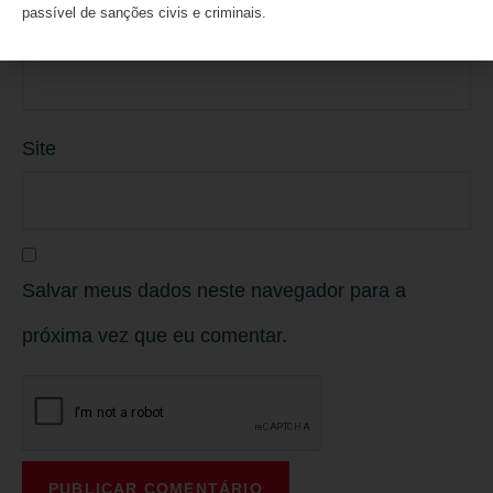
passível de sanções civis e criminais.
E-mail
*
Site
Salvar meus dados neste navegador para a
próxima vez que eu comentar.