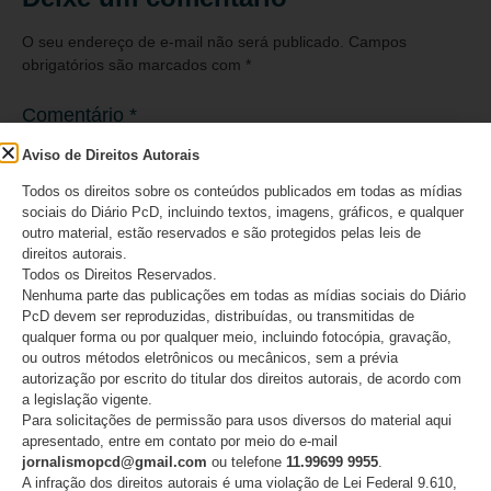
O seu endereço de e-mail não será publicado.
Campos
obrigatórios são marcados com
*
Comentário
*
Aviso de Direitos Autorais
Todos os direitos sobre os conteúdos publicados em todas as mídias
sociais do Diário PcD, incluindo textos, imagens, gráficos, e qualquer
outro material, estão reservados e são protegidos pelas leis de
direitos autorais.
Todos os Direitos Reservados.
Nenhuma parte das publicações em todas as mídias sociais do Diário
PcD devem ser reproduzidas, distribuídas, ou transmitidas de
qualquer forma ou por qualquer meio, incluindo fotocópia, gravação,
ou outros métodos eletrônicos ou mecânicos, sem a prévia
autorização por escrito do titular dos direitos autorais, de acordo com
Nome
*
a legislação vigente.
Para solicitações de permissão para usos diversos do material aqui
apresentado, entre em contato por meio do e-mail
jornalismopcd@gmail.com
ou telefone
11.99699 9955
.
A infração dos direitos autorais é uma violação de Lei Federal 9.610,