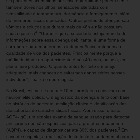
Os pacientes acometidos por essa enfermidade podem sentir
também dores nos olhos, sensações alteradas com
sensibilidade à temperatura, dormência e formigamento, além
de membros fracos e pesados. Outros pontos de atenção são
vômitos e soluços que duram mais de 48h e não possuem
4
causa gástrica
. “Garantir que a sociedade esteja munida de
informações sobre essa doença debilitante, é uma forma de
corroborar para mantermos a independência, autonomia e
qualidade de vida dos pacientes. Principalmente porque a
média de idade do aparecimento é aos 40 anos, ou seja, em
plena fase produtiva. O quanto antes for feito o manejo
adequado, mais chances de evitarmos danos sérios nesses
indivíduos”, finaliza o neurologista.
No Brasil, estima-se que até 10 mil brasileiros convivam com
neuromielite óptica. O diagnóstico da doença é feito com base
no histórico do paciente, avaliação clínica e identificação das
descobertas de características físicas. Além disso, o teste
AQP4-IgG, um simples exame de sangue usado para detectar
anticorpos que são específicos para a proteína aquaporina
3
(AQP4), é capaz de diagnosticar até 80% dos pacientes.
Em
caso de suspeita, a realização deste teste é fundamental para a