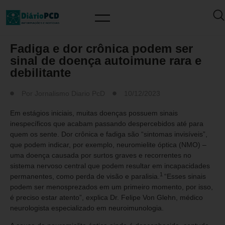
SAÚDE / PREVENÇÃO
Fadiga e dor crônica podem ser
sinal de doença autoimune rara e
debilitante
Por
Jornalismo Diario PcD
10/12/2023
Em estágios iniciais, muitas doenças possuem sinais
inespecíficos que acabam passando despercebidos até para
quem os sente. Dor crônica e fadiga são “sintomas invisíveis”,
que podem indicar, por exemplo, neuromielite óptica (NMO) –
uma doença causada por surtos graves e recorrentes no
sistema nervoso central que podem resultar em incapacidades
1
permanentes, como perda de visão e paralisia.
“Esses sinais
podem ser menosprezados em um primeiro momento, por isso,
é preciso estar atento”, explica Dr. Felipe Von Glehn, médico
neurologista especializado em neuroimunologia.