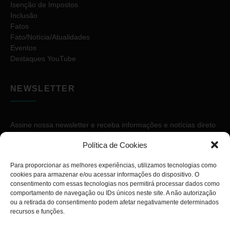
Isenção de Impostos
Inclusão
Fatos
Fato/Notícia/Atualidades
Eventos
Destaques YouTube
NEWSLETTER
Assine nossa newsletter e receba informações e notícias direto
no seu e-mail.
Política de Cookies
Para proporcionar as melhores experiências, utilizamos tecnologias como
cookies para armazenar e/ou acessar informações do dispositivo. O
consentimento com essas tecnologias nos permitirá processar dados como
comportamento de navegação ou IDs únicos neste site. A não autorização
ou a retirada do consentimento podem afetar negativamente determinados
ASSINAR
recursos e funções.