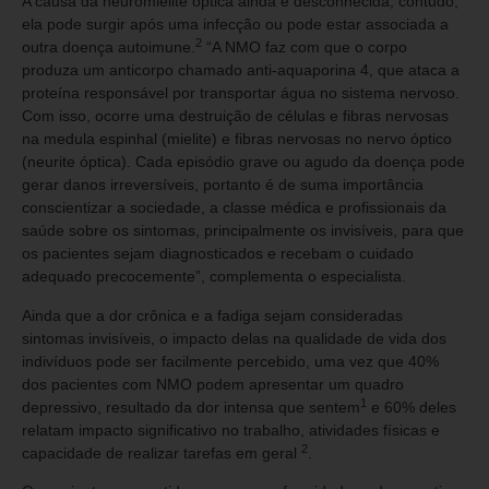
A causa da neuromielite óptica ainda é desconhecida, contudo,
ela pode surgir após uma infecção ou pode estar associada a
2
outra doença autoimune.
“A NMO faz com que o corpo
produza um anticorpo chamado anti-aquaporina 4, que ataca a
proteína responsável por transportar água no sistema nervoso.
Com isso, ocorre uma destruição de células e fibras nervosas
na medula espinhal (mielite) e fibras nervosas no nervo óptico
(neurite óptica). Cada episódio grave ou agudo da doença pode
gerar danos irreversíveis, portanto é de suma importância
conscientizar a sociedade, a classe médica e profissionais da
saúde sobre os sintomas, principalmente os invisíveis, para que
os pacientes sejam diagnosticados e recebam o cuidado
adequado precocemente”, complementa o especialista.
Ainda que a dor crônica e a fadiga sejam consideradas
sintomas invisíveis, o impacto delas na qualidade de vida dos
indivíduos pode ser facilmente percebido, uma vez que 40%
dos pacientes com NMO podem apresentar um quadro
1
depressivo, resultado da dor intensa que sentem
e 60% deles
relatam impacto significativo no trabalho, atividades físicas e
2
capacidade de realizar tarefas em geral
.