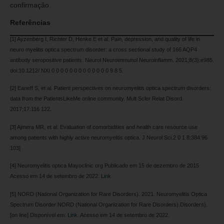
confirmação.
Referências
[1] Ayzenberg I, Richter D, Henke E et al. Pain, depression, and quality of life in
neuro myelitis optica spectrum disorder: a cross sectional study of 166 AQP4
antibody seropositive patients. Neurol Neuroimmunol Neuroinflamm. 2021;8(3):e985.
doi:10.1212/ NXI.0 0 0 0 0 0 0 0 0 0 0 0 0 9 8 5.
[2] Eaneff S, et al. Patient perspectives on neuromyelitis optica spectrum disorders:
data from the PatientsLikeMe online community. Mult Scler Relat Disord.
2017;17:116 122.
[3] Ajmera MR, et al. Evaluation of comorbidities and health care resource use
among patients with highly active neuromyelitis optica. J Neurol Sci.2 0 1 8;384:96
103]
[4] Neuromyelitis optica Mayoclinic org Publicado em 15 de dezembro de 2015
Acesso em 14 de setembro de 2022.
Link
[5] NORD (National Organization for Rare Disorders). 2021. Neuromyelitis Optica
Spectrum Disorder NORD (National Organization for Rare Disorders).Disorders).
[on line] Disponível em:
Link
. Acesso em 14 de setembro de 2022.