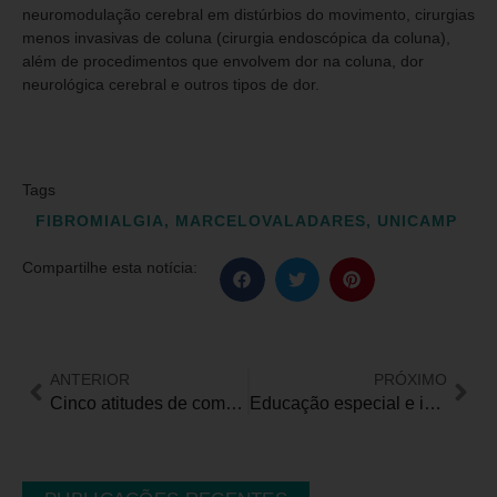
neuromodulação cerebral em distúrbios do movimento, cirurgias
menos invasivas de coluna (cirurgia endoscópica da coluna),
além de procedimentos que envolvem dor na coluna, dor
neurológica cerebral e outros tipos de dor.
Tags
FIBROMIALGIA
,
MARCELOVALADARES
,
UNICAMP
Compartilhe esta notícia:
ANTERIOR
PRÓXIMO
Cinco atitudes de combate ao capacitismo relacionado à Síndrome de Down
Educação especial e inclusiva: para onde avançar?