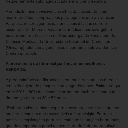
frequentemente subdiagnosticada e mal compreendida.
A condição, ainda invisível aos olhos da sociedade, pode
acarretar sérias complicações para aqueles que a vivenciam.
Para esclarecer algumas das principais dúvidas sobre o
assunto, o Dr. Marcelo Valadares, médico neurocirurgião e
pesquisador da Disciplina de Neurocirurgia da Faculdade de
Ciências Médicas da Universidade Estadual de Campinas
(Unicamp), elencou alguns mitos e verdades sobre a doença.
Confira quais são:
A prevalência da fibromialgia é maior em mulheres:
VERDADE.
A predominância da fibromialgia em mulheres adultas é real e
tem sido objeto de pesquisas ao longo dos anos. Estima-se que
entre 80% e 90% dos casos ocorram em mulheres, com o ápice
da doença entre os 30 e 50 anos.
“Embora a ciência ainda explore o assunto, acredita-se que as
mulheres estejam mais suscetíveis à fibromialgia. Entre as
possíveis explicações para isso estão as flutuações hormonais,
que desempenham papel na sensibilidade à dor na regulação