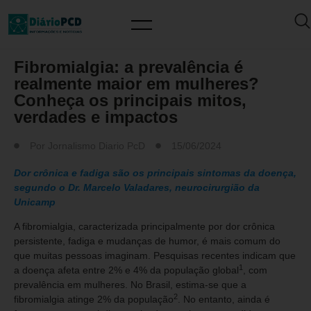
SAÚDE / PREVENÇÃO
Fibromialgia: a prevalência é
realmente maior em mulheres?
Conheça os principais mitos,
verdades e impactos
Por
Jornalismo Diario PcD
15/06/2024
Dor crônica e fadiga são os principais sintomas da doença,
segundo o Dr. Marcelo Valadares, neurocirurgião da
Unicamp
A fibromialgia, caracterizada principalmente por dor crônica
persistente, fadiga e mudanças de humor, é mais comum do
que muitas pessoas imaginam. Pesquisas recentes indicam que
1
a doença afeta entre 2% e 4% da população global
, com
prevalência em mulheres. No Brasil, estima-se que a
2
fibromialgia atinge 2% da população
. No entanto, ainda é