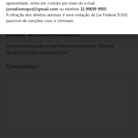
apresentado, entre em contato por meio do e-mail
06/08/2026
jornalismopcd@gmail.com
ou telefone
11.99699 9955
.
A infração dos direitos autorais é uma violação de Lei Federal 9.610,
passível de sanções civis e criminais.
Deixe um comentário
O seu endereço de e-mail não será publicado.
Campos
obrigatórios são marcados com
*
Comentário
*