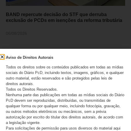
BAND repercute decisão do STF que derruba
exclusão de PCDs em isenções da reforma tributária
06/08/2026
Aviso de Direitos Autorais
Todos os direitos sobre os conteúdos publicados em todas as mídias
sociais do Diário PcD, incluindo textos, imagens, gráficos, e qualquer
outro material, estão reservados e são protegidos pelas leis de
direitos autorais.
Todos os Direitos Reservados.
Nenhuma parte das publicações em todas as mídias sociais do Diário
PcD devem ser reproduzidas, distribuídas, ou transmitidas de
qualquer forma ou por qualquer meio, incluindo fotocópia, gravação,
ou outros métodos eletrônicos ou mecânicos, sem a prévia
ANAPcD afirma que não teve direito de resposta
autorização por escrito do titular dos direitos autorais, de acordo com
publicado após editorial do Estadão sobre decisão
a legislação vigente.
do STF
Para solicitações de permissão para usos diversos do material aqui