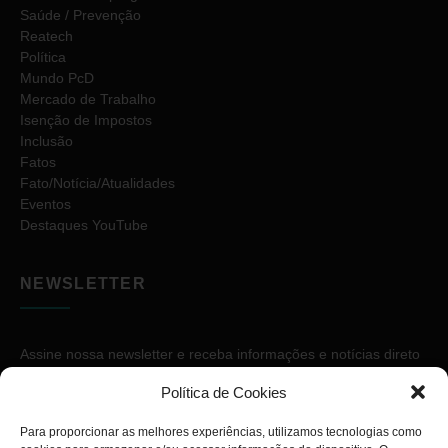
Saúde / Prevenção
Reatech
Política
Mundo PcD
Mercado de Trabalho
Isenção de Impostos
Inclusão
Fatos
Fato/Notícia/Atualidades
Eventos
Destaques YouTube
NEWSLETTER
Assine nossa newsletter e receba informações e notícias direto
no seu e-mail.
Política de Cookies
Para proporcionar as melhores experiências, utilizamos tecnologias como