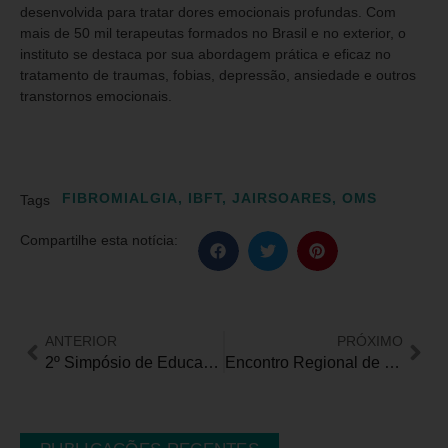
desenvolvida para tratar dores emocionais profundas. Com
mais de 50 mil terapeutas formados no Brasil e no exterior, o
instituto se destaca por sua abordagem prática e eficaz no
tratamento de traumas, fobias, depressão, ansiedade e outros
transtornos emocionais.
FIBROMIALGIA
,
IBFT
,
JAIRSOARES
,
OMS
Tags
Compartilhe esta notícia:
ANTERIOR
PRÓXIMO
2º Simpósio de Educação Inclusiva 2025
Encontro Regional de Empregabilidade da Pessoa com Deficiência e aplicabilidade da Lei de Cotas