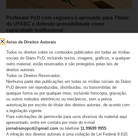
Professor PcD com cegueira é aprovado para Titular
da UFABC e defende acessibilidade como
capacidade institucional
Aviso de Direitos Autorais
06/08/2026
Todos os direitos sobre os conteúdos publicados em todas as mídias
sociais do Diário PcD, incluindo textos, imagens, gráficos, e qualquer
outro material, estão reservados e são protegidos pelas leis de
direitos autorais.
Todos os Direitos Reservados.
Nenhuma parte das publicações em todas as mídias sociais do Diário
PcD devem ser reproduzidas, distribuídas, ou transmitidas de
qualquer forma ou por qualquer meio, incluindo fotocópia, gravação,
ou outros métodos eletrônicos ou mecânicos, sem a prévia
autorização por escrito do titular dos direitos autorais, de acordo com
a legislação vigente.
Para solicitações de permissão para usos diversos do material aqui
apresentado, entre em contato por meio do e-mail
jornalismopcd@gmail.com
ou telefone
11.99699 9955
.
Atletas do Time São Paulo são campeãs do
A infração dos direitos autorais é uma violação de Lei Federal 9.610,
Internacional de badminton paralímpico