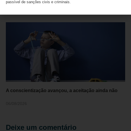
passível de sanções civis e criminais.
06/08/2026
A conscientização avançou, a aceitação ainda não
06/08/2026
Deixe um comentário