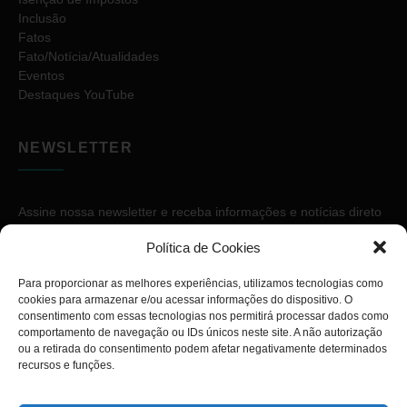
Inclusão
Fatos
Fato/Notícia/Atualidades
Eventos
Destaques YouTube
NEWSLETTER
Assine nossa newsletter e receba informações e notícias direto
no seu e-mail.
Política de Cookies
Para proporcionar as melhores experiências, utilizamos tecnologias como
cookies para armazenar e/ou acessar informações do dispositivo. O
consentimento com essas tecnologias nos permitirá processar dados como
comportamento de navegação ou IDs únicos neste site. A não autorização
ou a retirada do consentimento podem afetar negativamente determinados
ASSINAR
recursos e funções.