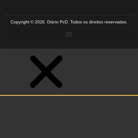
Copyright © 2026. Diário PcD. Todos os direitos reservados.
Aviso de Direitos Autorais
Todos os direitos sobre os conteúdos publicados em todas as mídias soci
textos, imagens, gráficos, e qualquer outro material, estão reservados e s
direitos autorais.
Todos os Direitos Reservados.