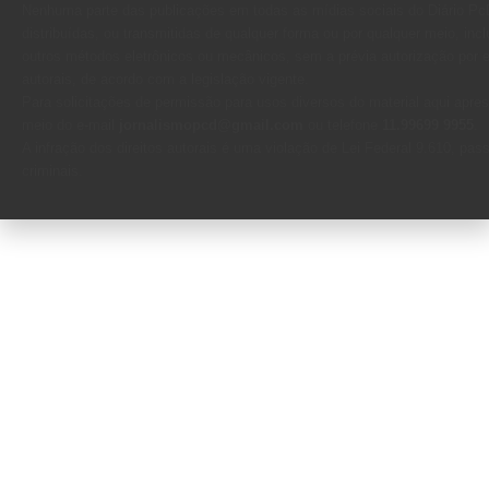
Nenhuma parte das publicações em todas as mídias sociais do Diário Pc
distribuídas, ou transmitidas de qualquer forma ou por qualquer meio, inc
outros métodos eletrônicos ou mecânicos, sem a prévia autorização por esc
autorais, de acordo com a legislação vigente.
Para solicitações de permissão para usos diversos do material aqui apre
meio do e-mail
jornalismopcd@gmail.com
ou telefone
11.99699 9955
.
A infração dos direitos autorais é uma violação de Lei Federal 9.610, pas
criminais.