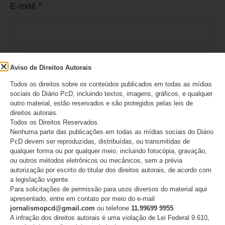
E-mail
*
Site
Aviso de Direitos Autorais
Todos os direitos sobre os conteúdos publicados em todas as mídias
sociais do Diário PcD, incluindo textos, imagens, gráficos, e qualquer
outro material, estão reservados e são protegidos pelas leis de
direitos autorais.
Todos os Direitos Reservados.
Salvar meus dados neste navegador para a
Nenhuma parte das publicações em todas as mídias sociais do Diário
PcD devem ser reproduzidas, distribuídas, ou transmitidas de
próxima vez que eu comentar.
qualquer forma ou por qualquer meio, incluindo fotocópia, gravação,
ou outros métodos eletrônicos ou mecânicos, sem a prévia
autorização por escrito do titular dos direitos autorais, de acordo com
a legislação vigente.
Para solicitações de permissão para usos diversos do material aqui
apresentado, entre em contato por meio do e-mail
jornalismopcd@gmail.com
ou telefone
11.99699 9955
.
A infração dos direitos autorais é uma violação de Lei Federal 9.610,