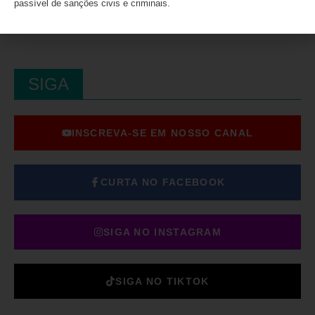
passível de sanções civis e criminais.
SIGA
INSCREVA-SE EM NOSSO CANAL
CURTA NO FACEBOOK
SIGA NO INSTAGRAM
SIGA NO TIKTOK