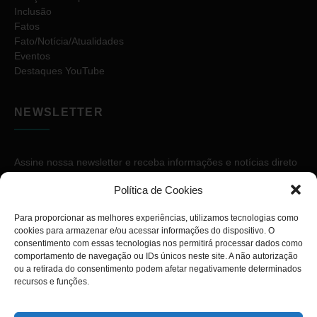
Inclusão
Fatos
Fato/Notícia/Atualidades
Eventos
Destaques YouTube
NEWSLETTER
Assine nossa newsletter e receba informações e notícias direto
no seu e-mail.
Política de Cookies
Para proporcionar as melhores experiências, utilizamos tecnologias como
cookies para armazenar e/ou acessar informações do dispositivo. O
consentimento com essas tecnologias nos permitirá processar dados como
comportamento de navegação ou IDs únicos neste site. A não autorização
ou a retirada do consentimento podem afetar negativamente determinados
ASSINAR
recursos e funções.