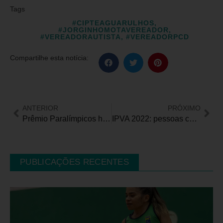
Tags
#CIPTEAGUARULHOS
,
#JORGINHOMOTAVEREADOR
,
#VEREADORAUTISTA
,
#VEREADORPCD
Compartilhe esta notícia:
ANTERIOR
PRÓXIMO
Prêmio Paralímpicos homenageia os melhores atletas da temporada 2021
IPVA 2022: pessoas com deficiência devem ‘apresentar novo pedido’
PUBLICAÇÕES RECENTES