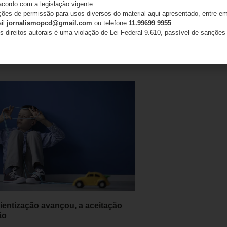
acordo com a legislação vigente.
ações de permissão para usos diversos do material aqui apresentado, entre em
or PcD com cegueira é aprovado para
ail
jornalismopcd@gmail.com
ou telefone
11.99699 9955
.
 da UFABC e defende acessibilidade
s direitos autorais é uma violação de Lei Federal 9.610, passível de sanções 
pacidade institucional
26
ientização avançou, a aceitação
ão