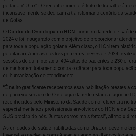
portaria nº 3.575. O reconhecimento é fruto do trabalho árduo
incansavelmente se dedicam a transformar o cenário da saúd
de Goiás.
O
Centro de Oncologia do HCN
, primeiro da rede de saúde
2024 e foi inaugurado com o objetivo de proporcionar atendi
para toda a população goiana.Além disso, o HCN tem históric
população. Apenas nos três primeiros meses de 2024, realizo
sessões de quimioterapia, 494 altas de pacientes e 230 cirur
de melhor em tratamento contra o câncer para toda população 
ou humanização do atendimento.
“É muito gratificante recebermos essa habilitação prestes a 
do primeiro serviço de Oncologia da rede estadual aqui no 
reconhecidos pelo Ministério da Saúde como referência no tr
especialmente aos profissionais envolvidos do HCN e da Sec
SUS precisa de nós. Juntos somos mais fortes!”, afirma o dir
As unidades de saúde habilitadas como Unacon devem oferece
integral ao paciente com câncer, atuando no diagnóstico e no 