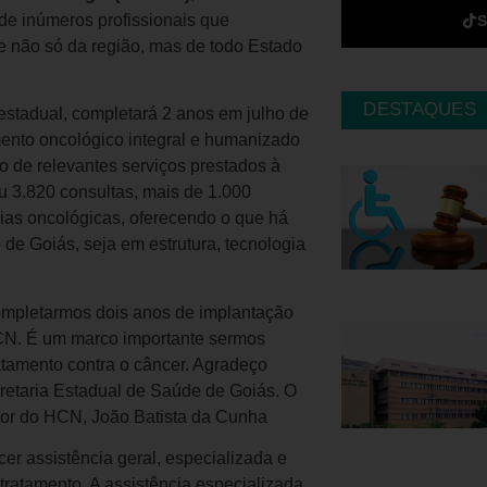
 de inúmeros profissionais que
e não só da região, mas de todo Estado
DESTAQUES
 estadual, completará 2 anos em julho de
mento oncológico integral e humanizado
o de relevantes serviços prestados à
u 3.820 consultas, mais de 1.000
gias oncológicas, oferecendo o que há
de Goiás, seja em estrutura, tecnologia
completarmos dois anos de implantação
HCN. É um marco importante sermos
atamento contra o câncer. Agradeço
retaria Estadual de Saúde de Goiás. O
etor do HCN, João Batista da Cunha
r assistência geral, especializada e
tratamento. A assistência especializada