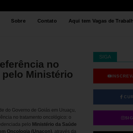
Sobre
Contato
Aqui tem Vagas de Trabal
SIGA
eferência no
 pelo Ministério
INSCREV
CU
ade do Governo de Goiás em Uruaçu,
ência no tratamento oncológico: o
SI
redenciada pelo
Ministério da Saúde
 em Oncologia (Unacon)
, através da