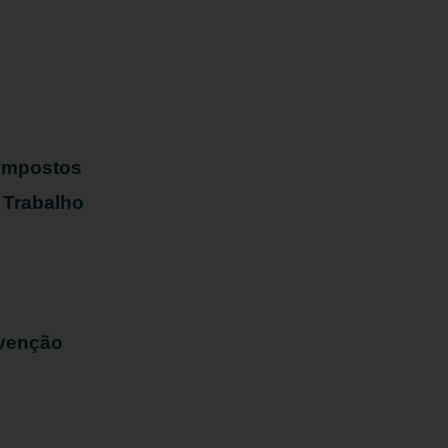
s
 Impostos
 Trabalho
evenção