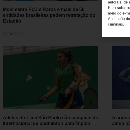
autorais, de 
Para solicit
Movimento PcD e Raros e mais de 50
Profess
meio do e-m
entidades brasileiras pedem retratação do
Titular
A infração do
Estadão
como ca
criminais.
06/08/2026
06/08/20
Atletas do Time São Paulo são campeãs do
A consc
Internacional de badminton paralímpico
ainda n