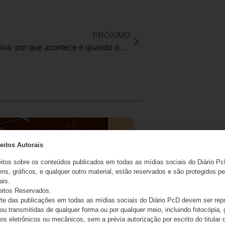
PRÓXIMO
Perda olfativa: por que acontece e quando devemos nos preocupar?
eitos Autorais
eitos sobre os conteúdos publicados em todas as mídias sociais do Diário Pc
ns, gráficos, e qualquer outro material, estão reservados e são protegidos pe
ais.
eitos Reservados.
e das publicações em todas as mídias sociais do Diário PcD devem ser rep
 ou transmitidas de qualquer forma ou por qualquer meio, incluindo fotocópia,
s eletrônicos ou mecânicos, sem a prévia autorização por escrito do titular d