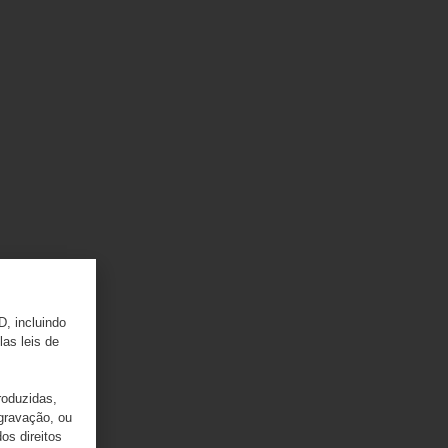
D, incluindo
las leis de
roduzidas,
 gravação, ou
os direitos