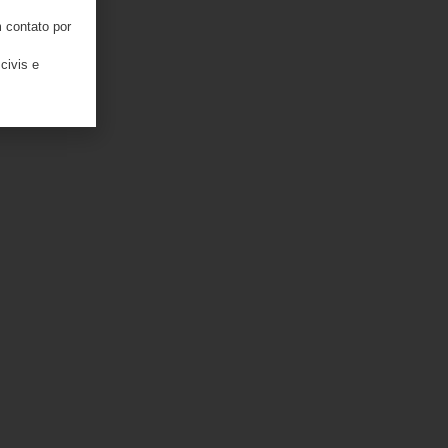
 contato por
civis e