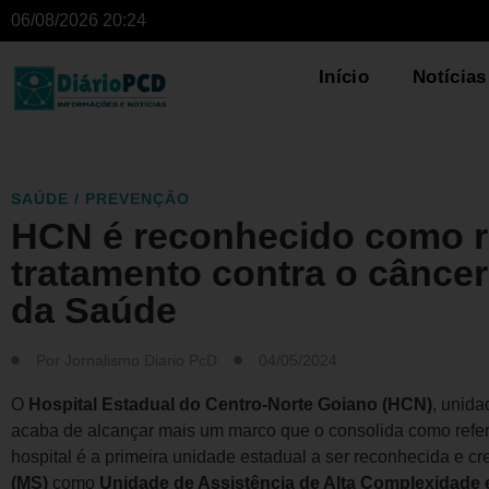
06/08/2026 20:24
Início
Notícias
SAÚDE / PREVENÇÃO
HCN é reconhecido como r
tratamento contra o câncer
da Saúde
Por
Jornalismo Diario PcD
04/05/2024
O
Hospital Estadual do Centro-Norte Goiano (HCN)
, unid
acaba de alcançar mais um marco que o consolida como refer
hospital é a primeira unidade estadual a ser reconhecida e c
(MS)
como
Unidade de Assistência de Alta Complexidade