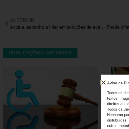
ANTERIOR
Acctua, espanhola líder em soluções de acessibilidade digital, desembarca no Brasil
PUBLICAÇÕES RECENTES
Aviso de Dir
Todos os dir
textos, image
direitos autor
Todos os Dir
Nenhuma part
distribuídas,
outros método