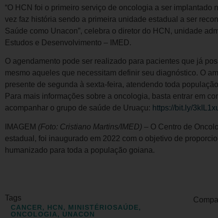
“O HCN foi o primeiro serviço de oncologia a ser implantado
vez faz história sendo a primeira unidade estadual a ser reco
Saúde como Unacon”, celebra o diretor do HCN, unidade admin
Estudos e Desenvolvimento – IMED.
O agendamento pode ser realizado para pacientes que já po
mesmo aqueles que necessitam definir seu diagnóstico. O am
presente de segunda à sexta-feira, atendendo toda população
Para mais informações sobre a oncologia, basta entrar em c
acompanhar o grupo de saúde de Uruaçu:
https://bit.ly/3kIL1x
IMAGEM
(Foto: Cristiano Martins/IMED)
– O Centro de Oncolo
estadual, foi inaugurado em 2022 com o objetivo de proporcio
humanizado para toda a população goiana.
Tags
Compart
CANCER
,
HCN
,
MINISTÉRIOSAÚDE
,
ONCOLOGIA
,
UNACON