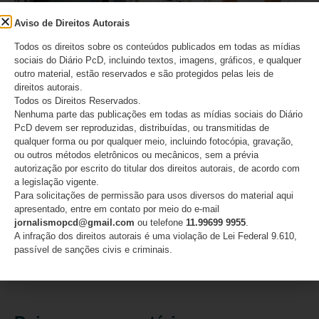
Aviso de Direitos Autorais
Todos os direitos sobre os conteúdos publicados em todas as mídias
sociais do Diário PcD, incluindo textos, imagens, gráficos, e qualquer
outro material, estão reservados e são protegidos pelas leis de
direitos autorais.
Todos os Direitos Reservados.
Nenhuma parte das publicações em todas as mídias sociais do Diário
PcD devem ser reproduzidas, distribuídas, ou transmitidas de
qualquer forma ou por qualquer meio, incluindo fotocópia, gravação,
ou outros métodos eletrônicos ou mecânicos, sem a prévia
autorização por escrito do titular dos direitos autorais, de acordo com
a legislação vigente.
Para solicitações de permissão para usos diversos do material aqui
apresentado, entre em contato por meio do e-mail
O IMESC não acabou: decisão cria novas dúvidas
jornalismopcd@gmail.com
ou telefone
11.99699 9955
.
para o IPVA PcD em São Paulo
A infração dos direitos autorais é uma violação de Lei Federal 9.610,
passível de sanções civis e criminais.
07/08/2026