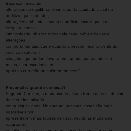
fraqueza muscular,
alterações de equilíbrio, diminuição da acuidade visual ou
auditivo, queixa de dor;
alterações ambientais, como superfície escorregadia ou
irregular, pouca
luminosidade, objetos soltos pela casa, móveis baixos e
alterações
comportamentais, que é quando a pessoa mesmo ciente do
risco se expõe em
situações que podem levar a uma queda, como andar de
meias, usar escadas sem
apoio no corrimão ou subir em bancos.”
Prevenção: quando começar?
Segundo Caroline, a mudança de atitude frente ao risco de cair
deve ser incentivada
em qualquer idade. No entanto, pessoas idosas são mais
suscetíveis por
apresentarem mais fatores de risco, devido às mudanças
naturais do
envelhecimento e à maior prevalência de condições como