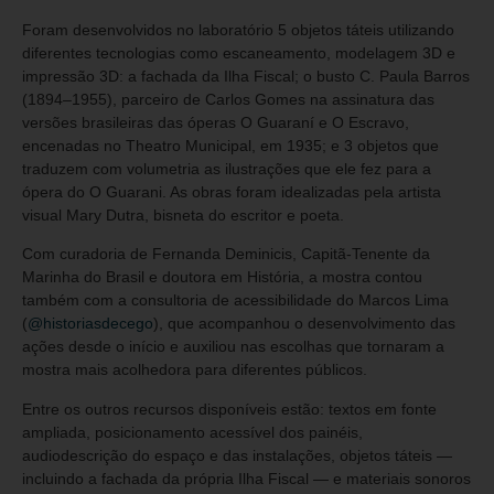
Foram desenvolvidos no laboratório 5 objetos táteis utilizando
diferentes tecnologias como escaneamento, modelagem 3D e
impressão 3D: a fachada da Ilha Fiscal; o busto C. Paula Barros
(1894–1955), parceiro de Carlos Gomes na assinatura das
versões brasileiras das óperas O Guaraní e O Escravo,
encenadas no Theatro Municipal, em 1935; e 3 objetos que
traduzem com volumetria as ilustrações que ele fez para a
ópera do O Guarani. As obras foram idealizadas pela artista
visual Mary Dutra, bisneta do escritor e poeta.
Com curadoria de Fernanda Deminicis, Capitã-Tenente da
Marinha do Brasil e doutora em História, a mostra contou
também com a consultoria de acessibilidade do Marcos Lima
(
@historiasdecego
), que acompanhou o desenvolvimento das
ações desde o início e auxiliou nas escolhas que tornaram a
mostra mais acolhedora para diferentes públicos.
Entre os outros recursos disponíveis estão: textos em fonte
ampliada, posicionamento acessível dos painéis,
audiodescrição do espaço e das instalações, objetos táteis —
incluindo a fachada da própria Ilha Fiscal — e materiais sonoros