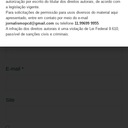
autorização por escrito do titular dos direitos autorais, de acordo com
a legislação vigente.
Para solicitações de permissão para usos diversos do material aqui
apresentado, entre em contato por meio do e-mail
jornalismopcd@gmail.com
ou telefone
11.99699 9955
.
A infração dos direitos autorais é uma violação de Lei Federal 9.610,
passível de sanções civis e criminais.
Nome
*
E-mail
*
Site