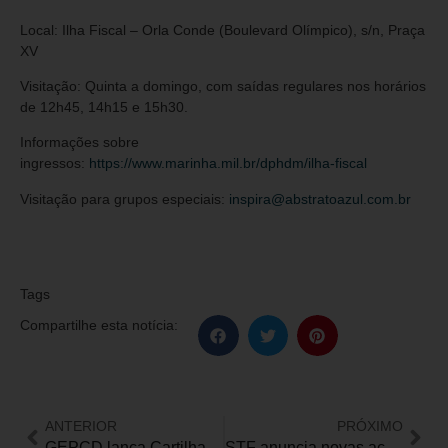
Local: Ilha Fiscal – Orla Conde (Boulevard Olímpico), s/n, Praça
XV
Visitação: Quinta a domingo, com saídas regulares nos horários
de 12h45, 14h15 e 15h30.
Informações sobre
ingressos:
https://www.marinha.mil.br/dphdm/ilha-fiscal
Visitação para grupos especiais:
inspira@abstratoazul.com.br
Tags
Compartilhe esta notícia:
ANTERIOR
PRÓXIMO
GEPCD lança Cartilha “Proteção social das Pessoas com deficiências – o essencial”
STF anuncia novas ações de promoção da acessibilidade e inclusão na Corte