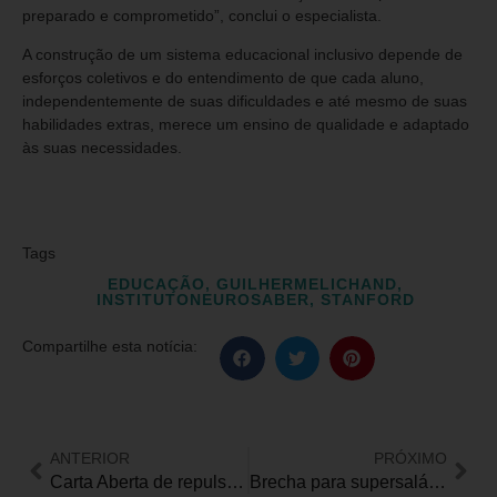
preparado e comprometido”, conclui o especialista.
A construção de um sistema educacional inclusivo depende de
esforços coletivos e do entendimento de que cada aluno,
independentemente de suas dificuldades e até mesmo de suas
habilidades extras, merece um ensino de qualidade e adaptado
às suas necessidades.
Tags
EDUCAÇÃO
,
GUILHERMELICHAND
,
INSTITUTONEUROSABER
,
STANFORD
Compartilhe esta notícia:
ANTERIOR
PRÓXIMO
Carta Aberta de repulsa a deslealdade do Deputado Federal Reginaldo Lopes de MG
Brecha para supersalário e exigências absurdas para o BPC: decisão da Câmara afeta pessoas com deficiência