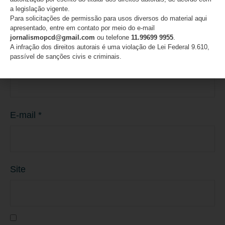
a legislação vigente.
Para solicitações de permissão para usos diversos do material aqui
apresentado, entre em contato por meio do e-mail
jornalismopcd@gmail.com
ou telefone
11.99699 9955
.
A infração dos direitos autorais é uma violação de Lei Federal 9.610,
passível de sanções civis e criminais.
Nome
*
E-mail
*
Site