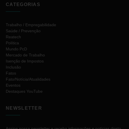
CATEGORIAS
Trabalho / Empregabilidade
Saúde / Prevenção
Reatech
Política
Mundo PcD
Mercado de Trabalho
Isenção de Impostos
Inclusão
Fatos
Fato/Notícia/Atualidades
Eventos
Destaques YouTube
NEWSLETTER
Assine nossa newsletter e receba informações e notícias direto