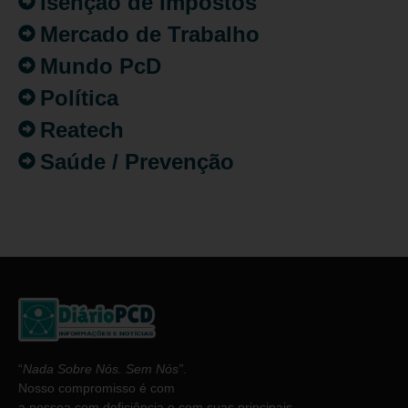
Isenção de Impostos
Mercado de Trabalho
Mundo PcD
Política
Reatech
Saúde / Prevenção
“
Nada Sobre Nós. Sem Nós”
.
Nosso compromisso é com
a pessoa com deficiência e com suas principais