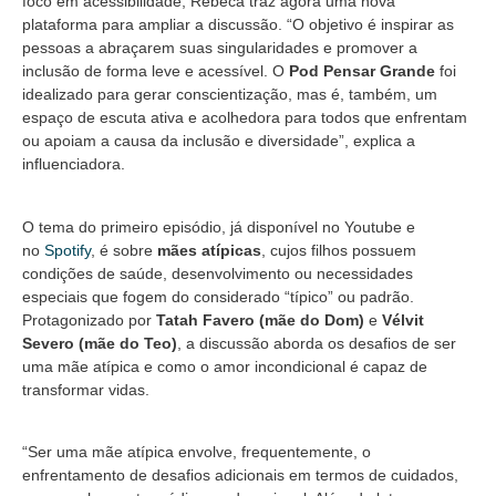
foco em acessibilidade, Rebeca traz agora uma nova
plataforma para ampliar a discussão. “O objetivo é inspirar as
pessoas a abraçarem suas singularidades e promover a
inclusão de forma leve e acessível. O
Pod Pensar Grande
foi
idealizado para gerar conscientização, mas é, também, um
espaço de escuta ativa e acolhedora para todos que enfrentam
ou apoiam a causa da inclusão e diversidade”, explica a
influenciadora.
O tema do primeiro episódio, já disponível no Youtube e
no
Spotify
, é sobre
mães atípicas
, cujos filhos possuem
condições de saúde, desenvolvimento ou necessidades
especiais que fogem do considerado “típico” ou padrão.
Protagonizado por
Tatah Favero (mãe do Dom)
e
Vélvit
Severo (mãe do Teo)
, a discussão aborda os desafios de ser
uma mãe atípica e como o amor incondicional é capaz de
transformar vidas.
“Ser uma mãe atípica envolve, frequentemente, o
enfrentamento de desafios adicionais em termos de cuidados,