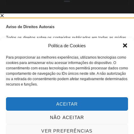
Aviso de Direitos Autorais
Todos os direitos sobre os conteúdos publicados em todas as mídias
sociais do Diário PcD, incluindo textos, imagens, gráficos, e qualquer
Política de Cookies
outro material, estão reservados e são protegidos pelas leis de
direitos autorais.
Para proporcionar as melhores experiências, utilizamos tecnologias como
Todos os Direitos Reservados.
cookies para armazenar e/ou acessar informações do dispositivo. O
consentimento com essas tecnologias nos permitirá processar dados como
Nenhuma parte das publicações em todas as mídias sociais do Diário
comportamento de navegação ou IDs únicos neste site. A não autorização
PcD devem ser reproduzidas, distribuídas, ou transmitidas de
ou a retirada do consentimento podem afetar negativamente determinados
qualquer forma ou por qualquer meio, incluindo fotocópia, gravação,
recursos e funções.
ou outros métodos eletrônicos ou mecânicos, sem a prévia
autorização por escrito do titular dos direitos autorais, de acordo com
a legislação vigente.
ACEITAR
Para solicitações de permissão para usos diversos do material aqui
apresentado, entre em contato por meio do e-mail
NÃO ACEITAR
jornalismopcd@gmail.com
ou telefone
11.99699 9955
.
A infração dos direitos autorais é uma violação de Lei Federal 9.610,
VER PREFERÊNCIAS
passível de sanções civis e criminais.