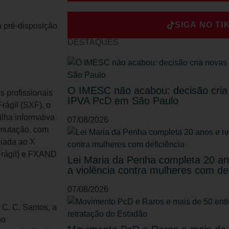
SIGA NO TI
DESTAQUES
O IMESC não acabou: decisão cria
 profissionais
IPVA PcD em São Paulo
rágil (SXF), o
lha informativa
07/08/2026
-mutação, com
ciada ao X
Frágil) e FXAND
Lei Maria da Penha completa 20 ano
a violência contra mulheres com def
07/08/2026
C. C. Santos, a
no