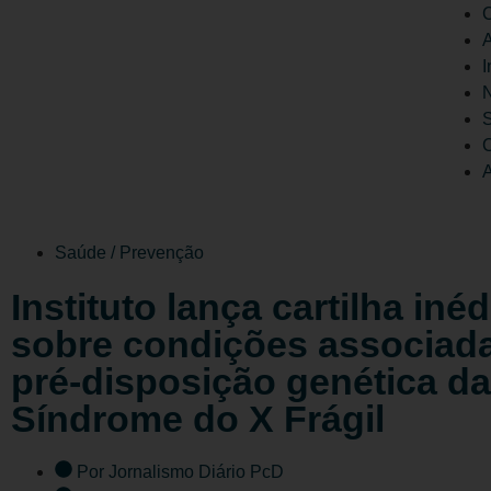
C
A
I
N
C
A
Saúde / Prevenção
Instituto lança cartilha inéd
sobre condições associad
pré-disposição genética da
Síndrome do X Frágil
Por
Jornalismo Diário PcD