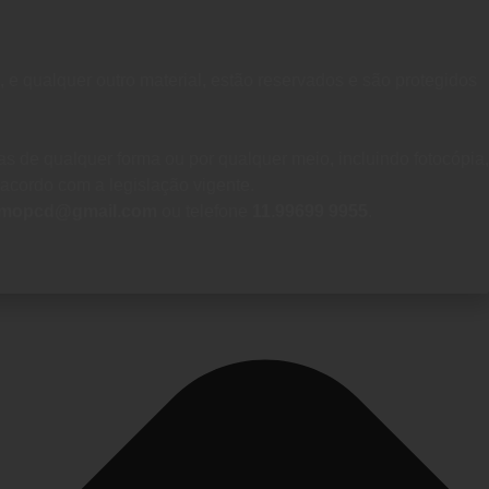
, e qualquer outro material, estão reservados e são protegidos
s de qualquer forma ou por qualquer meio, incluindo fotocópia,
e acordo com a legislação vigente.
ismopcd@gmail.com
ou telefone
11.99699 9955
.