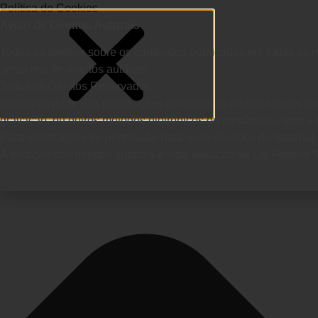
Política de Cookies
Aviso de Direitos Autorais
Todos os direitos sobre os conteúdos publicados em todas as mí
pelas leis de direitos autorais.
Todos os Direitos Reservados.
Nenhuma parte das publicações em todas as mídias sociais do D
gravação, ou outros métodos eletrônicos ou mecânicos, sem a pré
Para solicitações de permissão para usos diversos do material
A infração dos direitos autorais é uma violação de Lei Federal 9