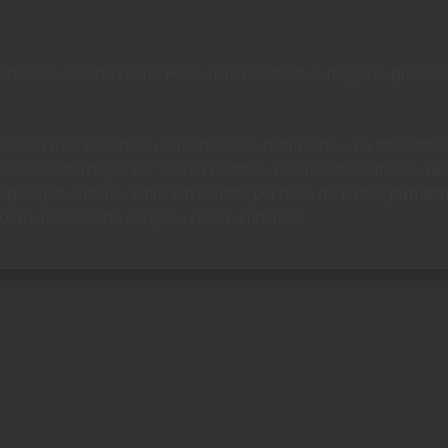
dias sociais do Diário PcD, incluindo textos, imagens, gráficos
iário PcD devem ser reproduzidas, distribuídas, ou transmitida
via autorização por escrito do titular dos direitos autorais, d
 aqui apresentado, entre em contato por meio do e-mail
jornal
.610, passível de sanções civis e criminais.